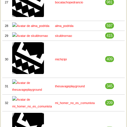
981
27
bocatachopedrancio
597
28
alma_podrida
415
29
skuldnornao
409
30
michizipi
345
31
thesavageplayground
209
32
mi_homer_no_es_comunista