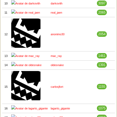
3097
10
darkovith
2065
11
real_jaen
2054
12
anonimo30
1461
13
mac_ray
1391
14
oldesnake
1155
15
carlosjfort
1075
16
lagarto_gigante