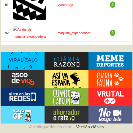
1
91
vyxenrage
1
92
maquina_expendedora
© teniaquedecirlo.com –
Versión clásica