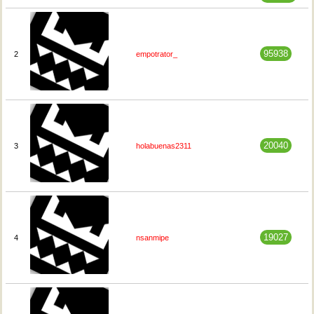
95938
2
empotrator_
20040
3
holabuenas2311
19027
4
nsanmipe