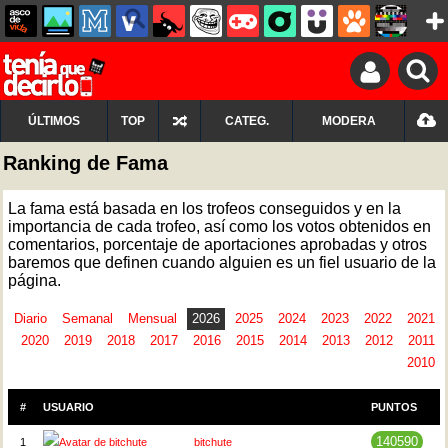
ÚLTIMOS
TOP
CATEG.
MODERA
Ranking de Fama
La fama está basada en los trofeos conseguidos y en la
importancia de cada trofeo, así como los votos obtenidos en
comentarios, porcentaje de aportaciones aprobadas y otros
baremos que definen cuando alguien es un fiel usuario de la
página.
Diario
Semanal
Mensual
2026
2025
2024
2023
2022
2021
2020
2019
2018
2017
2016
2015
2014
2013
2012
2011
2010
#
USUARIO
PUNTOS
140590
1
bitchute