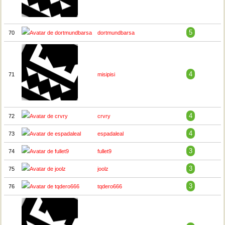
5
70
dortmundbarsa
4
71
misipisi
4
72
crvry
4
73
espadaleal
3
74
fullet9
3
75
joolz
3
76
tqdero666