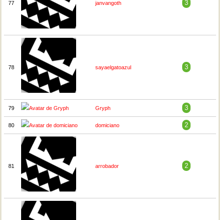
3
77
janvangoth
3
78
sayaelgatoazul
3
79
Gryph
2
80
domiciano
2
81
arrobador