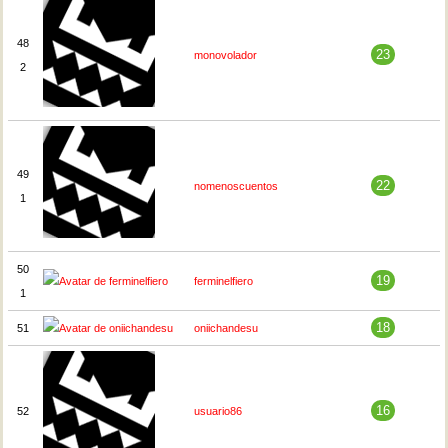
48
23
monovolador
2
49
22
nomenoscuentos
1
50
19
ferminelfiero
1
18
51
oniichandesu
16
52
usuario86