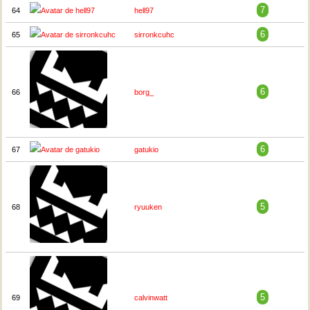
7
64
hell97
6
65
sirronkcuhc
6
66
borg_
6
67
gatukio
5
68
ryuuken
5
69
calvinwatt