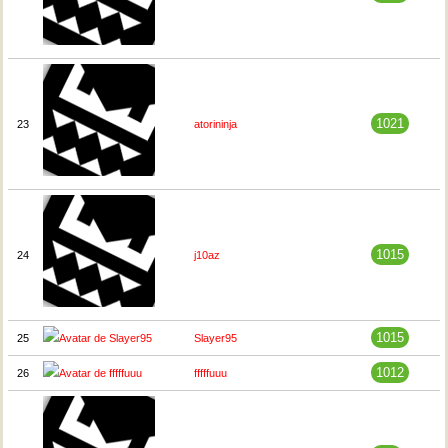
1021
23
atorininja
1015
24
j10az
1015
25
Slayer95
1012
26
fffffuuu