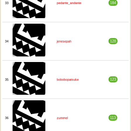
184
33
pedante_andante
128
34
jenesepah
123
35
bobobopatsuke
113
36
zummel