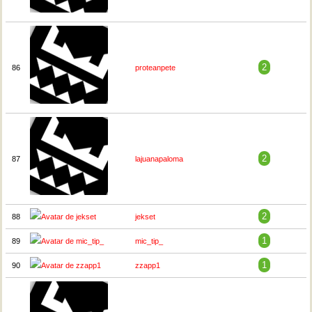
2
86
proteanpete
2
87
lajuanapaloma
2
88
jekset
1
89
mic_tip_
1
90
zzapp1