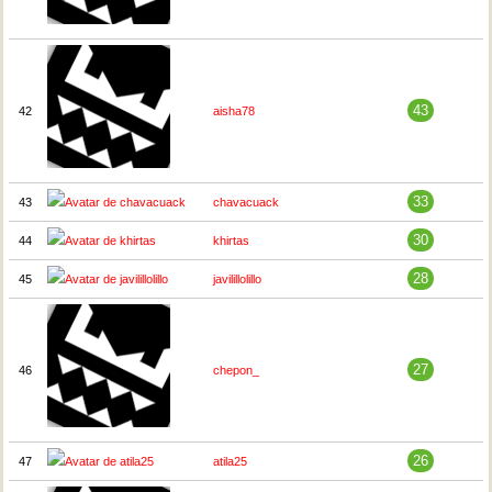
43
42
aisha78
33
43
chavacuack
30
44
khirtas
28
45
javilillolillo
27
46
chepon_
26
47
atila25