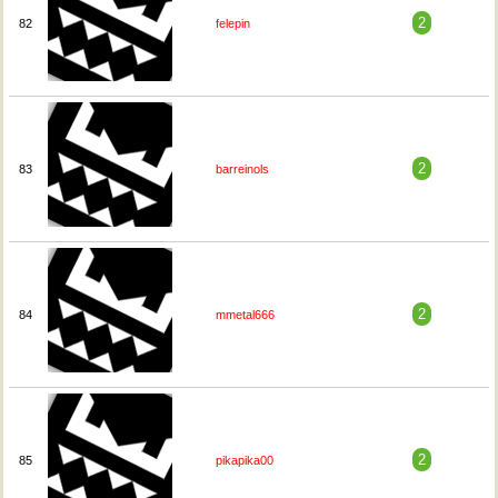
2
82
felepin
2
83
barreinols
2
84
mmetal666
2
85
pikapika00