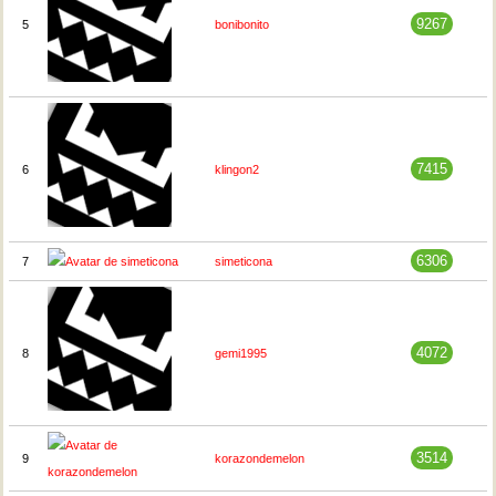
9267
5
bonibonito
7415
6
klingon2
6306
7
simeticona
4072
8
gemi1995
3514
9
korazondemelon