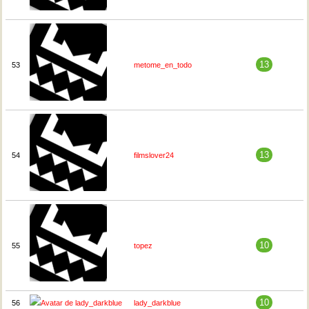
13
53
metome_en_todo
13
54
filmslover24
10
55
topez
10
56
lady_darkblue