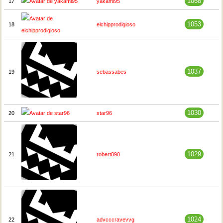
1068
17
yakami95
1053
18
elchipprodigioso
1037
19
sebassabes
1030
20
star96
1029
21
robert890
1024
22
advcccravevvg