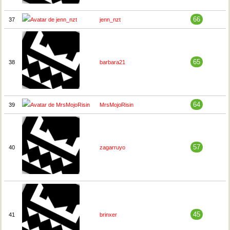
66
37
jenn_nzt
65
38
barbara21
64
39
MrsMojoRisin
57
40
zagarruyo
45
41
brinxer