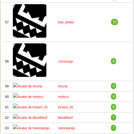
10
57
bob_dobbs
9
58
correosgo
9
59
etruria
9
60
reyloco
8
61
kirtash_91
7
62
bloodhloof
7
63
menrepings