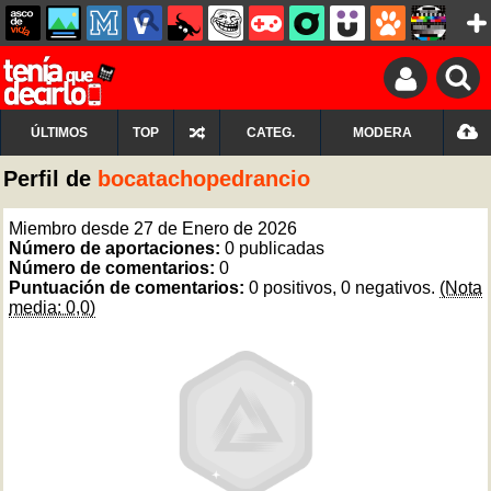
ÚLTIMOS
TOP
CATEG.
MODERA
Perfil de
bocatachopedrancio
Miembro desde 27 de Enero de 2026
Número de aportaciones:
0 publicadas
Número de comentarios:
0
Puntuación de comentarios:
0 positivos, 0 negativos.
(Nota
media: 0,0)