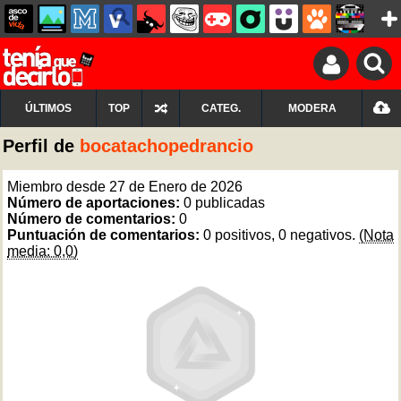
ÚLTIMOS
TOP
CATEG.
MODERA
Perfil de
bocatachopedrancio
Miembro desde 27 de Enero de 2026
Número de aportaciones:
0 publicadas
Número de comentarios:
0
Puntuación de comentarios:
0 positivos, 0 negativos.
(Nota
media: 0,0)