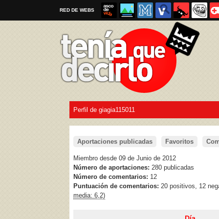
RED DE WEBS
Perfil de giagia115011
Por favor, respeta las
reglas al enviar un TQD
Aportaciones publicadas
Favoritos
Com
Miembro desde 09 de Junio de 2012
Número de aportaciones:
280 publicadas
Número de comentarios:
12
Puntuación de comentarios:
20 positivos, 12 neg
media: 6,2)
Día