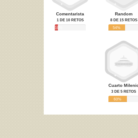
Comentarista
Random
1 DE 10 RETOS
8 DE 15 RETOS
10%
54%
Cuarto Mileni
3 DE 5 RETOS
60%