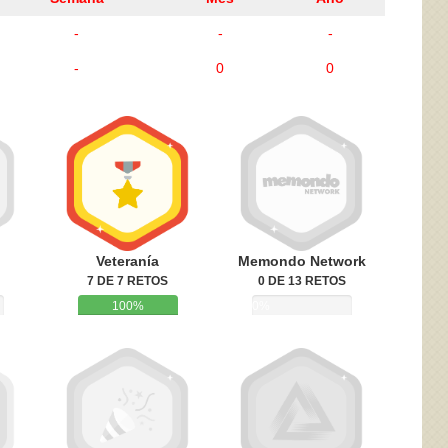
-
-
-
-
0
0
ivacidad
y la
Política de cookies
Veteranía
Memondo Network
7 DE 7 RETOS
0 DE 13 RETOS
100%
0%