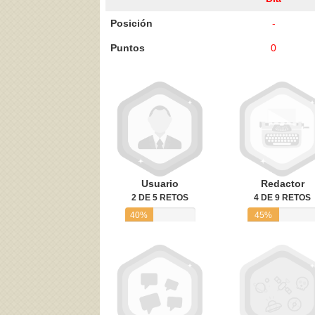
Posición
-
Puntos
0
Acepto los
Términos de uso
,
Política de pr
Usuario
Redactor
2 DE 5 RETOS
4 DE 9 RETOS
40%
45%