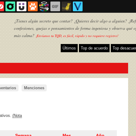
¿Tienes algún secreto que contar? ¿Quieres decir algo a alguien? ¿Refl
confesiones, quejas o pensamientos de forma ingeniosa y observa qué o
más calma?
¡Envíanos tu TQD, es fácil, rápido y no requiere registro!
Últimos
Top de acuerdo
Top desacue
entarios
Menciones
TQD
ativos.
(Nota
Semana
Mes
Año