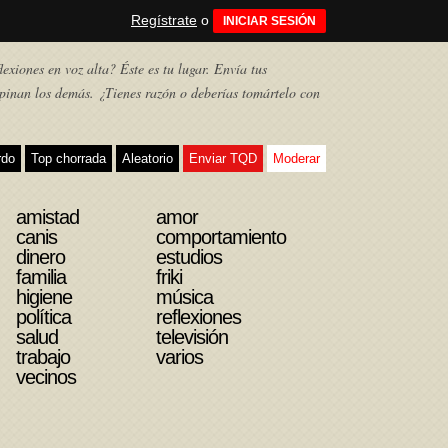
Regístrate
o
INICIAR SESIÓN
exiones en voz alta? Éste es tu lugar. Envía tus
pinan los demás. ¿Tienes razón o deberías tomártelo con
rdo
Top chorrada
Aleatorio
Enviar TQD
Moderar
amistad
amor
canis
comportamiento
dinero
estudios
familia
friki
higiene
música
política
reflexiones
salud
televisión
trabajo
varios
vecinos