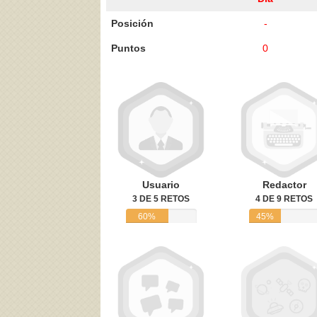
Posición
-
Puntos
0
Acepto los
Términos de uso
,
Política de pr
Usuario
Redactor
3 DE 5 RETOS
4 DE 9 RETOS
60%
45%