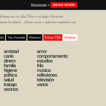
Regístrate
o
INICIAR SESIÓN
exiones en voz alta? Éste es tu lugar. Envía tus
pinan los demás. ¿Tienes razón o deberías tomártelo con
rdo
Top chorrada
Aleatorio
Enviar TQD
Moderar
amistad
amor
canis
comportamiento
dinero
estudios
familia
friki
higiene
música
política
reflexiones
salud
televisión
trabajo
varios
vecinos