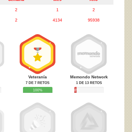
2
1
2
2
4134
95938
ivacidad
y la
Política de cookies
Veteranía
Memondo Network
7 DE 7 RETOS
1 DE 13 RETOS
100%
8%