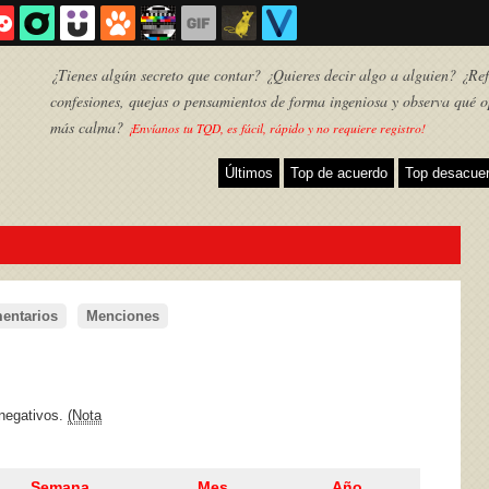
¿Tienes algún secreto que contar? ¿Quieres decir algo a alguien? ¿Refl
confesiones, quejas o pensamientos de forma ingeniosa y observa qué o
más calma?
¡Envíanos tu TQD, es fácil, rápido y no requiere registro!
Últimos
Top de acuerdo
Top desacue
entarios
Menciones
TQD
 negativos.
(Nota
Semana
Mes
Año