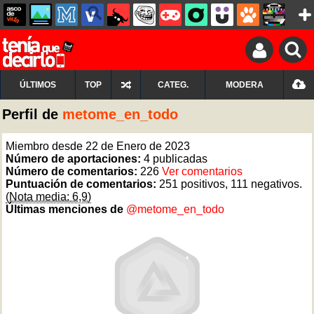
ÚLTIMOS
TOP
CATEG.
MODERA
Perfil de
metome_en_todo
Miembro desde 22 de Enero de 2023
Número de aportaciones:
4 publicadas
Número de comentarios:
226
Ver comentarios
Puntuación de comentarios:
251 positivos, 111 negativos.
(Nota media: 6,9)
Últimas menciones de
@metome_en_todo