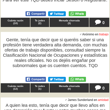
Para ver este TQD debes
Inciar Sesión
o
Registrarte
.
Cuánta razón
Te jodes
Menuda chorrada
0
(
10
)
(
2
)
(
3
)
♂ Anónimo en
trabajo
Gente, tenía que decir que si queréis saber si una
profesión tiene verdadera alta demanda, con muchas
ofertas de trabajo disponibles, consultad siempre la
Clasificación Nacional de Ocupaciones y estadísticas
reales oficiales. No os dejéis engañar por
subnormales que os cuenten cuentos. TQD
Cuánta razón
Te jodes
Menuda chorrada
0
(
12
)
(
1
)
(
0
)
♂ James Sunderland en
amistad
A quien lea esto, tenía que decir que llevo años en