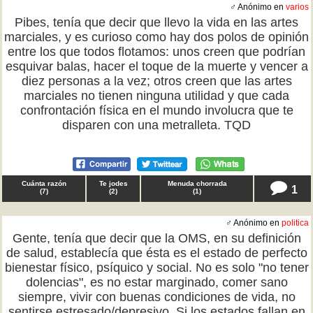
♂ Anónimo en
varios
Pibes, tenía que decir que llevo la vida en las artes
marciales, y es curioso como hay dos polos de opinión
entre los que todos flotamos: unos creen que podrían
esquivar balas, hacer el toque de la muerte y vencer a
diez personas a la vez; otros creen que las artes
marciales no tienen ninguna utilidad y que cada
confrontación física en el mundo involucra que te
disparen con una metralleta. TQD
Cuánta razón
Te jodes
Menuda chorrada
1
(
7
)
(
2
)
(
1
)
♂ Anónimo en
politica
Gente, tenía que decir que la OMS, en su definición
de salud, establecía que ésta es el estado de perfecto
bienestar físico, psíquico y social. No es solo "no tener
dolencias", es no estar marginado, comer sano
siempre, vivir con buenas condiciones de vida, no
sentirse estresado/depresivo. Si los estados fallan en