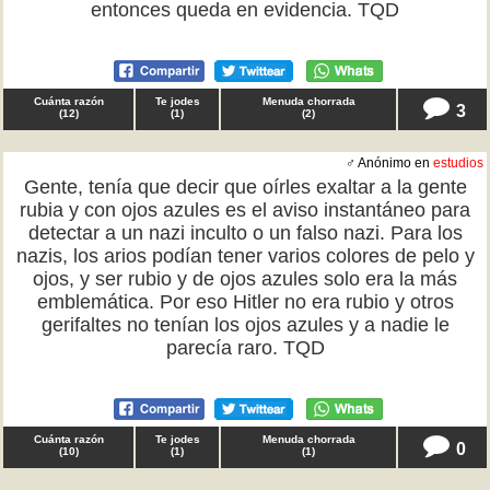
entonces queda en evidencia. TQD
Cuánta razón
Te jodes
Menuda chorrada
3
(
12
)
(
1
)
(
2
)
♂ Anónimo en
estudios
Gente, tenía que decir que oírles exaltar a la gente
rubia y con ojos azules es el aviso instantáneo para
detectar a un nazi inculto o un falso nazi. Para los
nazis, los arios podían tener varios colores de pelo y
ojos, y ser rubio y de ojos azules solo era la más
emblemática. Por eso Hitler no era rubio y otros
gerifaltes no tenían los ojos azules y a nadie le
parecía raro. TQD
Cuánta razón
Te jodes
Menuda chorrada
0
(
10
)
(
1
)
(
1
)