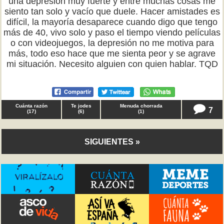
una depresión muy fuerte y entre muchas cosas me
siento tan solo y vacío que duele. Hacer amistades es
difícil, la mayoría desaparece cuando digo que tengo
más de 40, vivo solo y paso el tiempo viendo películas
o con videojuegos, la depresión no me motiva para
más, todo eso hace que me sienta peor y se agrave
mi situación. Necesito alguien con quien hablar. TQD
Cuánta razón
Te jodes
Menuda chorrada
7
(
17
)
(
6
)
(
1
)
SIGUIENTES »