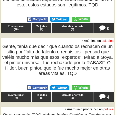
esto, estos estados son ilegítimos. TQD
Cuánta razón
Te jodes
Menuda chorrada
0
(
16
)
(
2
)
(
0
)
♂ Anónimo en
estudios
Gente, tenía que decir que cuando os rechacen de un
sitio por "falta de talento o requisitos", pensad que
valéis mucho más que esos "expertos". Mirad a Goya,
el pintor universal, fue rechazado por la RABASF. O
Hitler, buen pintor, que le fue mucho mejor en otras
áreas vitales. TQD
Cuánta razón
Te jodes
Menuda chorrada
4
(
8
)
(
1
)
(
2
)
♀ Anarquía o progreR78 en
politica