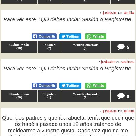
♂
justswim
en
familia
Para ver este TQD debes
Inciar Sesión
o
Registrarte
.
Cuánta razón
Te jodes
Menuda chorrada
5
(
16
)
(
2
)
(
0
)
♂
justswim
en
vecinos
Para ver este TQD debes
Inciar Sesión
o
Registrarte
.
Cuánta razón
Te jodes
Menuda chorrada
0
(
28
)
(
1
)
(
1
)
♂
justswim
en
familia
Queridos padres y querida abuela, tenía que decir que
os habéis pasado unos 12 años tratando de
moldearme a vuestro gusto. Cada vez que no me