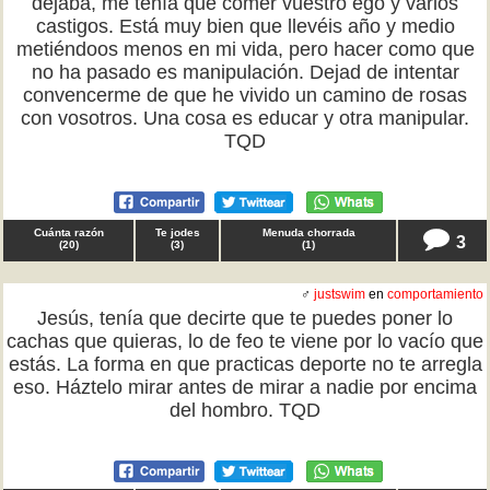
dejaba, me tenía que comer vuestro ego y varios
castigos. Está muy bien que llevéis año y medio
metiéndoos menos en mi vida, pero hacer como que
no ha pasado es manipulación. Dejad de intentar
convencerme de que he vivido un camino de rosas
con vosotros. Una cosa es educar y otra manipular.
TQD
Cuánta razón
Te jodes
Menuda chorrada
3
(
20
)
(
3
)
(
1
)
♂
justswim
en
comportamiento
Jesús, tenía que decirte que te puedes poner lo
cachas que quieras, lo de feo te viene por lo vacío que
estás. La forma en que practicas deporte no te arregla
eso. Háztelo mirar antes de mirar a nadie por encima
del hombro. TQD