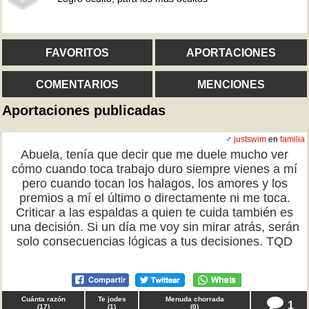
FAVORITOS
APORTACIONES
COMENTARIOS
MENCIONES
Aportaciones publicadas
♂
justswim
en
familia
Abuela, tenía que decir que me duele mucho ver
cómo cuando toca trabajo duro siempre vienes a mí
pero cuando tocan los halagos, los amores y los
premios a mí el último o directamente ni me toca.
Criticar a las espaldas a quien te cuida también es
una decisión. Si un día me voy sin mirar atrás, serán
solo consecuencias lógicas a tus decisiones. TQD
Cuánta razón
Te jodes
Menuda chorrada
1
(
17
)
(
1
)
(
0
)