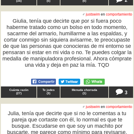
(
34
)
(
5
)
(
0
)
♂
justswim
en
comportamiento
Giulia, tenía que decirte que por si fuera poco
haberme tratado como un bolso en todo momento,
sacarme del armario, humillarme a las espaldas, y
cortar conmigo sin siquiera avisarme, te preocupaste
de que las personas que conocieras de mi entorno se
pensaran si estar en mi vida o no. Te puedes colgar la
medalla de manipuladora profesional. Ahora cómprate
una vida y deja en paz la mía. TQD
Cuánta razón
Te jodes
Menuda chorrada
3
(
27
)
(
3
)
(
1
)
♂
justswim
en
comportamiento
Julia, tenía que decirte que si no le comentas a tu
pareja que cortaste con él, lo normal es que te
busque. Escudarse en que soy un machito por
buscarte, me parece como mínimo para revisarse.