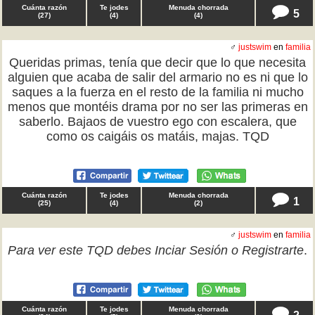
Cuánta razón
Te jodes
Menuda chorrada
5
(
27
)
(
4
)
(
4
)
♂
justswim
en
familia
Queridas primas, tenía que decir que lo que necesita
alguien que acaba de salir del armario no es ni que lo
saques a la fuerza en el resto de la familia ni mucho
menos que montéis drama por no ser las primeras en
saberlo. Bajaos de vuestro ego con escalera, que
como os caigáis os matáis, majas. TQD
Cuánta razón
Te jodes
Menuda chorrada
1
(
25
)
(
4
)
(
2
)
♂
justswim
en
familia
Para ver este TQD debes
Inciar Sesión
o
Registrarte
.
Cuánta razón
Te jodes
Menuda chorrada
2