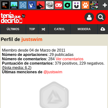
ÚLTIMOS
TOP
CATEG.
MODERA
Perfil de
justswim
Miembro desde 04 de Marzo de 2011
Número de aportaciones:
29 publicadas
Número de comentarios:
284
Ver comentarios
Puntuación de comentarios:
379 positivos, 229 negativos.
(Nota media: 6,2)
Últimas menciones de
@justswim