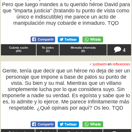
Pero que luego mandes a tu querido héroe David para
que "imparta justicia" (tratando tu punto de vista como
único e indiscutible) me parece un acto de
manipulación muy cobarde e inmaduro. TQD
Cuánta razón
Te jodes
Menuda chorrada
4
(
40
)
(
2
)
(
0
)
♂
justswim
en
reflexiones
Gente, tenía que decir que un héroe no deja de ser un
personaje que impone a base de palos su punto de
vista. Su bien y su mal. Mientras que un villano
simplemente lucha por lo que considera suyo. Sin
imponerle a nadie su verdad. Es egoísta y sabe que lo
es, lo admite y lo ejerce. Me parece infinitamente más
respetable. ¿Qué opinais por aquí? Os leo. TQD