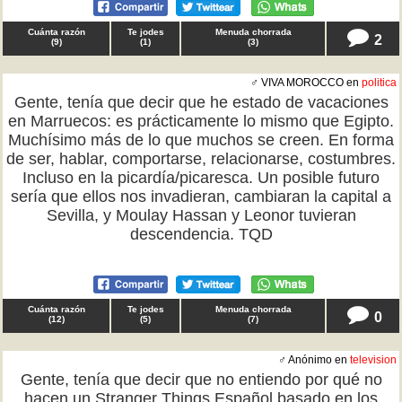
Cuánta razón
Te jodes
Menuda chorrada
2
(
9
)
(
1
)
(
3
)
♂ VIVA MOROCCO en
politica
Gente, tenía que decir que he estado de vacaciones
en Marruecos: es prácticamente lo mismo que Egipto.
Muchísimo más de lo que muchos se creen. En forma
de ser, hablar, comportarse, relacionarse, costumbres.
Incluso en la picardía/picaresca. Un posible futuro
sería que ellos nos invadieran, cambiaran la capital a
Sevilla, y Moulay Hassan y Leonor tuvieran
descendencia. TQD
Cuánta razón
Te jodes
Menuda chorrada
0
(
12
)
(
5
)
(
7
)
♂ Anónimo en
television
Gente, tenía que decir que no entiendo por qué no
hacen un Stranger Things Español basado en los