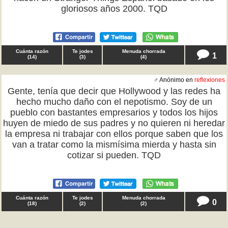
gloriosos años 2000. TQD
Cuánta razón
Te jodes
Menuda chorrada
1
(
14
)
(
3
)
(
4
)
♂ Anónimo en
reflexiones
Gente, tenía que decir que Hollywood y las redes ha
hecho mucho daño con el nepotismo. Soy de un
pueblo con bastantes empresarios y todos los hijos
huyen de miedo de sus padres y no quieren ni heredar
la empresa ni trabajar con ellos porque saben que los
van a tratar como la mismísima mierda y hasta sin
cotizar si pueden. TQD
Cuánta razón
Te jodes
Menuda chorrada
0
(
18
)
(
2
)
(
2
)