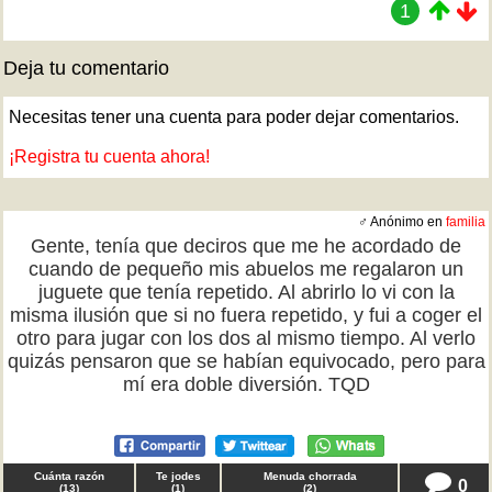
1
Deja tu comentario
Necesitas tener una cuenta para poder dejar comentarios.
¡Registra tu cuenta ahora!
♂ Anónimo en
familia
Gente, tenía que deciros que me he acordado de
cuando de pequeño mis abuelos me regalaron un
juguete que tenía repetido. Al abrirlo lo vi con la
misma ilusión que si no fuera repetido, y fui a coger el
otro para jugar con los dos al mismo tiempo. Al verlo
quizás pensaron que se habían equivocado, pero para
mí era doble diversión. TQD
Cuánta razón
Te jodes
Menuda chorrada
0
(
13
)
(
1
)
(
2
)