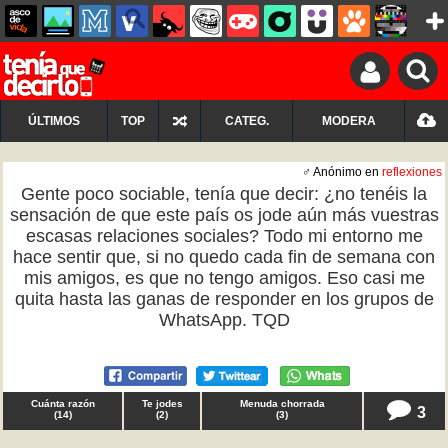
ÚLTIMOS
TOP
CATEG.
MODERA
♂ Anónimo en
reflexiones
Gente poco sociable, tenía que decir: ¿no tenéis la
sensación de que este país os jode aún más vuestras
escasas relaciones sociales? Todo mi entorno me
hace sentir que, si no quedo cada fin de semana con
mis amigos, es que no tengo amigos. Eso casi me
quita hasta las ganas de responder en los grupos de
WhatsApp. TQD
Cuánta razón
Te jodes
Menuda chorrada
3
(
14
)
(
2
)
(
3
)