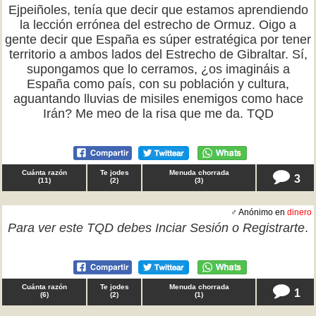
Ejpeiñoles, tenía que decir que estamos aprendiendo
la lección errónea del estrecho de Ormuz. Oigo a
gente decir que España es súper estratégica por tener
territorio a ambos lados del Estrecho de Gibraltar. Sí,
supongamos que lo cerramos, ¿os imagináis a
España como país, con su población y cultura,
aguantando lluvias de misiles enemigos como hace
Irán? Me meo de la risa que me da. TQD
Cuánta razón
Te jodes
Menuda chorrada
3
(
11
)
(
2
)
(
3
)
♂ Anónimo en
dinero
Para ver este TQD debes
Inciar Sesión
o
Registrarte
.
Cuánta razón
Te jodes
Menuda chorrada
1
(
6
)
(
2
)
(
1
)