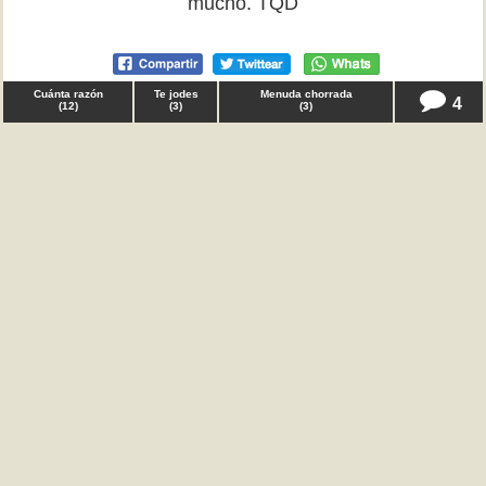
mucho. TQD
Cuánta razón
Te jodes
Menuda chorrada
4
(
12
)
(
3
)
(
3
)