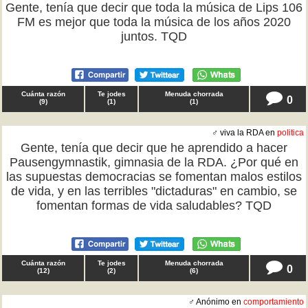
Gente, tenía que decir que toda la música de Lips 106
FM es mejor que toda la música de los años 2020
juntos. TQD
Cuánta razón
Te jodes
Menuda chorrada
0
(
9
)
(
1
)
(
1
)
♂ viva la RDA en
politica
Gente, tenía que decir que he aprendido a hacer
Pausengymnastik, gimnasia de la RDA. ¿Por qué en
las supuestas democracias se fomentan malos estilos
de vida, y en las terribles "dictaduras" en cambio, se
fomentan formas de vida saludables? TQD
Cuánta razón
Te jodes
Menuda chorrada
0
(
12
)
(
2
)
(
6
)
♂ Anónimo en
comportamiento