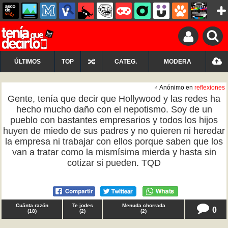
ÚLTIMOS
TOP
CATEG.
MODERA
♂ Anónimo en
reflexiones
Gente, tenía que decir que Hollywood y las redes ha
hecho mucho daño con el nepotismo. Soy de un
pueblo con bastantes empresarios y todos los hijos
huyen de miedo de sus padres y no quieren ni heredar
la empresa ni trabajar con ellos porque saben que los
van a tratar como la mismísima mierda y hasta sin
cotizar si pueden. TQD
Cuánta razón
Te jodes
Menuda chorrada
0
(
18
)
(
2
)
(
2
)