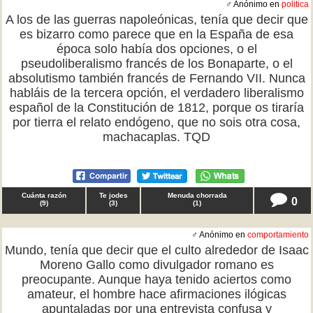
♂ Anónimo en
politica
A los de las guerras napoleónicas, tenía que decir que
es bizarro como parece que en la España de esa
época solo había dos opciones, o el
pseudoliberalismo francés de los Bonaparte, o el
absolutismo también francés de Fernando VII. Nunca
habláis de la tercera opción, el verdadero liberalismo
español de la Constitución de 1812, porque os tiraría
por tierra el relato endógeno, que no sois otra cosa,
machacaplas. TQD
Cuánta razón
Te jodes
Menuda chorrada
0
(
9
)
(
3
)
(
1
)
♂ Anónimo en
comportamiento
Mundo, tenía que decir que el culto alrededor de Isaac
Moreno Gallo como divulgador romano es
preocupante. Aunque haya tenido aciertos como
amateur, el hombre hace afirmaciones ilógicas
apuntaladas por una entrevista confusa y