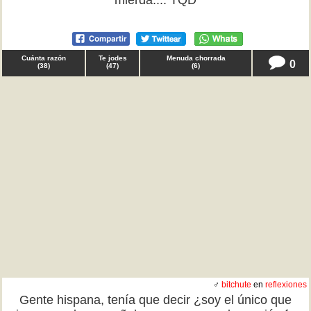
mierda.... TQD
Cuánta razón
Te jodes
Menuda chorrada
0
(
38
)
(
47
)
(
6
)
♂
bitchute
en
reflexiones
Gente hispana, tenía que decir ¿soy el único que