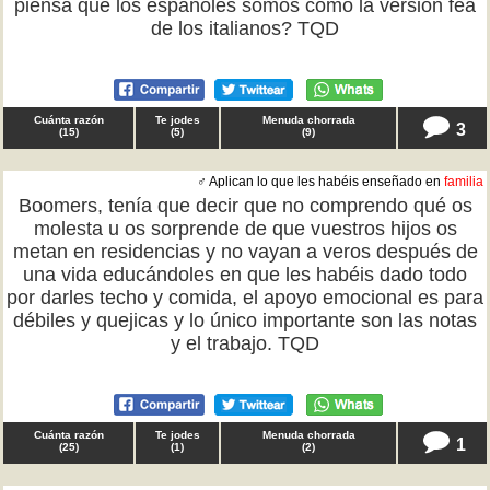
piensa que los españoles somos como la versión fea
de los italianos? TQD
Cuánta razón
Te jodes
Menuda chorrada
3
(
15
)
(
5
)
(
9
)
♂ Aplican lo que les habéis enseñado en
familia
Boomers, tenía que decir que no comprendo qué os
molesta u os sorprende de que vuestros hijos os
metan en residencias y no vayan a veros después de
una vida educándoles en que les habéis dado todo
por darles techo y comida, el apoyo emocional es para
débiles y quejicas y lo único importante son las notas
y el trabajo. TQD
Cuánta razón
Te jodes
Menuda chorrada
1
(
25
)
(
1
)
(
2
)