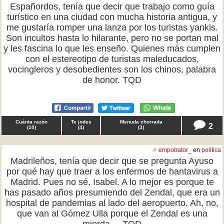
Españordos, tenía que decir que trabajo como guía
turístico en una ciudad con mucha historia antigua, y
me gustaría romper una lanza por los turistas yankis.
Son incultos hasta lo hilarante, pero no se portan mal
y les fascina lo que les enseño. Quienes más cumplen
con el estereotipo de turistas maleducados,
vocingleros y desobedientes son los chinos, palabra
de honor. TQD
Cuánta razón
Te jodes
Menuda chorrada
2
(
10
)
(
4
)
(
3
)
♂
empotrator_
en
politica
Madrileños, tenía que decir que se pregunta Ayuso
por qué hay que traer a los enfermos de hantavirus a
Madrid. Pues no sé, Isabel. A lo mejor es porque te
has pasado años presumiendo del Zendal, que era un
hospital de pandemias al lado del aeropuerto. Ah, no,
que van al Gómez Ulla porque el Zendal es una