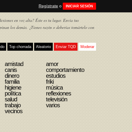
Regístrate
o
INICIAR SESIÓN
exiones en voz alta? Éste es tu lugar. Envía tus
pinan los demás. ¿Tienes razón o deberías tomártelo con
rdo
Top chorrada
Aleatorio
Enviar TQD
Moderar
amistad
amor
canis
comportamiento
dinero
estudios
familia
friki
higiene
música
política
reflexiones
salud
televisión
trabajo
varios
vecinos