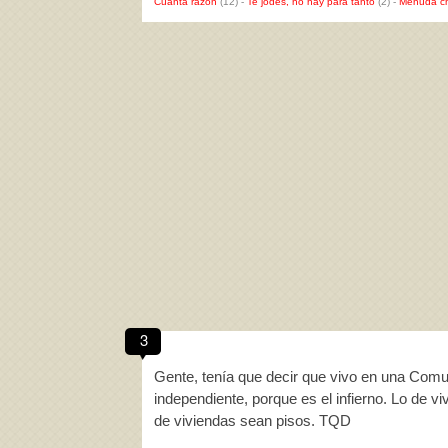
Cuánta razón
(12)
-
Te jodes, no hay para tanto
(2)
-
Menuda c
3
Gente, tenía que decir que vivo en una Com
independiente, porque es el infierno. Lo de vi
de viviendas sean pisos. TQD