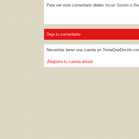
Para ver este comentario debes
Inciar Sesión
o
Reg
Deja tu comentario
Necesitas tener una cuenta en TeniaQueDecirlo.co
¡Registra tu cuenta ahora!