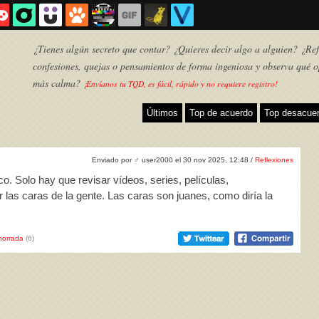
¿Tienes algún secreto que contar? ¿Quieres decir algo a alguien? ¿Refl
confesiones, quejas o pensamientos de forma ingeniosa y observa qué o
más calma?
¡Envíanos tu TQD, es fácil, rápido y no requiere registro!
Últimos
Top de acuerdo
Top desacue
Enviado por
♂
user2000 el 30 nov 2025, 12:48 /
Reflexiones
o. Solo hay que revisar vídeos, series, películas,
 las caras de la gente. Las caras son juanes, como diría la
horrada
(6)
TQD