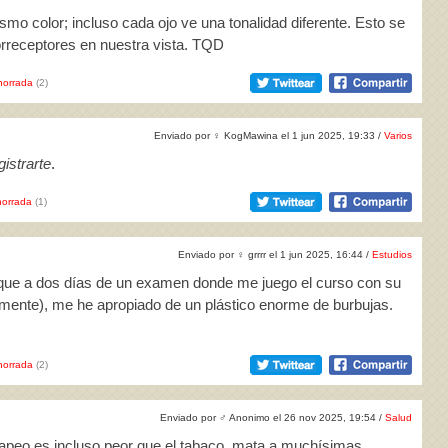
smo color; incluso cada ojo ve una tonalidad diferente. Esto se
rreceptores en nuestra vista. TQD
horrada
(2)
Enviado por
♀
KogMawina el 1 jun 2025, 19:33 /
Varios
istrarte
.
orrada
(1)
Enviado por
♀
grrrr el 1 jun 2025, 16:44 /
Estudios
 que a dos días de un examen donde me juego el curso con su
tamente), me he apropiado de un plástico enorme de burbujas.
horrada
(2)
Enviado por
♂
Anonimo el 26 nov 2025, 19:54 /
Salud
apeo es incluso peor que el tabaco, mata a muchísimas