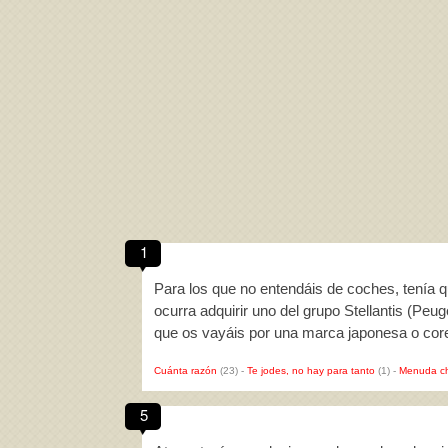
1
Para los que no entendáis de coches, tenía q
ocurra adquirir uno del grupo Stellantis (Peu
que os vayáis por una marca japonesa o cor
Cuánta razón
(23)
-
Te jodes, no hay para tanto
(1)
-
Menuda c
5