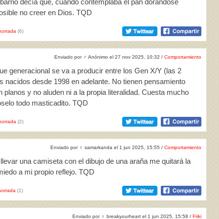
i barrio decía que, cuando contemplaba el pan dorándose
posible no creer en Dios. TQD
horrada
(6)
Enviado por
♂
Anónimo el 27 nov 2025, 10:32 /
Comportamiento
ue generacional se va a producir entre los Gen X/Y (las 2
os nacidos desde 1998 en adelante. No tienen pensamiento
n planos y no aluden ni a la propia literalidad. Cuesta mucho
oselo todo masticadito. TQD
horrada
(2)
Enviado por
♀
samarkanda el 1 jun 2025, 15:55 /
Comportamiento
levar una camiseta con el dibujo de una araña me quitará la
iedo a mi propio reflejo. TQD
orrada
(1)
Enviado por
♀
breakyourheart el 1 jun 2025, 15:58 /
Friki