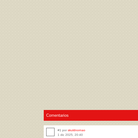
Acepto los
Términos de uso
,
Política de pr
Comentarios
#1 por
skuldnornao
1 dic 2025, 20:40