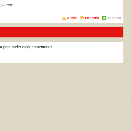
istrarte
.
A favor
En contra
(3 votos)
3
m para poder dejar comentarios.