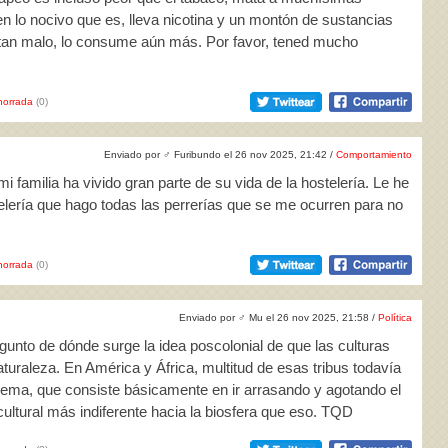
 lo nocivo que es, lleva nicotina y un montón de sustancias
 tan malo, lo consume aún más. Por favor, tened mucho
horrada
(0)
Enviado por
♂
Furibundo el 26 nov 2025, 21:42 /
Comportamiento
i familia ha vivido gran parte de su vida de la hostelería. Le he
elería que hago todas las perrerías que se me ocurren para no
horrada
(0)
Enviado por
♂
Mu el 26 nov 2025, 21:58 /
Política
unto de dónde surge la idea poscolonial de que las culturas
turaleza. En América y África, multitud de esas tribus todavía
 quema, que consiste básicamente en ir arrasando y agotando el
 cultural más indiferente hacia la biosfera que eso. TQD