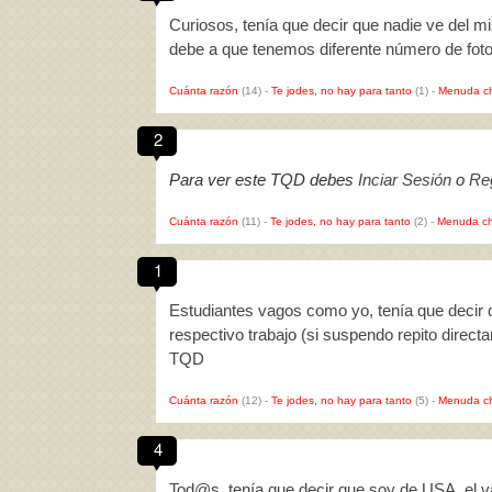
Curiosos, tenía que decir que nadie ve del mi
debe a que tenemos diferente número de foto
Cuánta razón
(14)
-
Te jodes, no hay para tanto
(1)
-
Menuda c
2
Para ver este TQD debes
Inciar Sesión
o
Reg
Cuánta razón
(11)
-
Te jodes, no hay para tanto
(2)
-
Menuda ch
1
Estudiantes vagos como yo, tenía que decir
respectivo trabajo (si suspendo repito direc
TQD
Cuánta razón
(12)
-
Te jodes, no hay para tanto
(5)
-
Menuda c
4
Tod@s, tenía que decir que soy de USA, el v