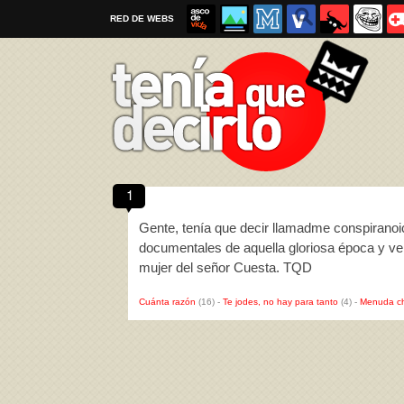
RED DE WEBS
1
Por favor, respeta las
reglas al enviar un TQD
Gente, tenía que decir llamadme conspiranoic
documentales de aquella gloriosa época y ver
mujer del señor Cuesta. TQD
Cuánta razón
(16)
-
Te jodes, no hay para tanto
(4)
-
Menuda c