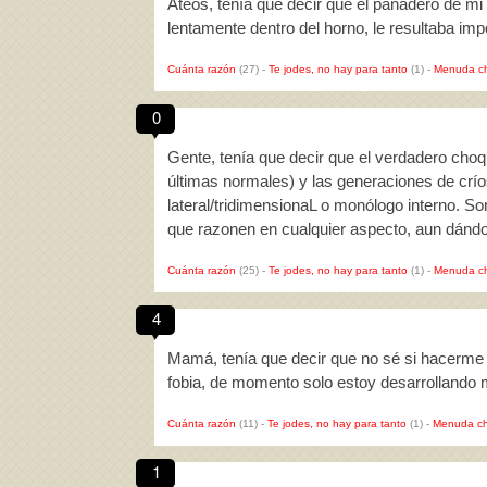
Ateos, tenía que decir que el panadero de m
lentamente dentro del horno, le resultaba im
Cuánta razón
(27)
-
Te jodes, no hay para tanto
(1)
-
Menuda c
0
Gente, tenía que decir que el verdadero choq
últimas normales) y las generaciones de crí
lateral/tridimensionaL o monólogo interno. So
que razonen en cualquier aspecto, aun dánd
Cuánta razón
(25)
-
Te jodes, no hay para tanto
(1)
-
Menuda c
4
Mamá, tenía que decir que no sé si hacerme l
fobia, de momento solo estoy desarrollando m
Cuánta razón
(11)
-
Te jodes, no hay para tanto
(1)
-
Menuda ch
1