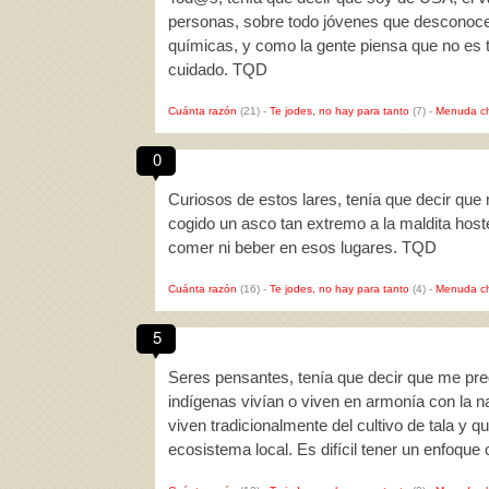
personas, sobre todo jóvenes que desconocen
químicas, y como la gente piensa que no es
cuidado. TQD
Cuánta razón
(21)
-
Te jodes, no hay para tanto
(7)
-
Menuda c
0
Curiosos de estos lares, tenía que decir que m
cogido un asco tan extremo a la maldita host
comer ni beber en esos lugares. TQD
Cuánta razón
(16)
-
Te jodes, no hay para tanto
(4)
-
Menuda c
5
Seres pensantes, tenía que decir que me preg
indígenas vivían o viven en armonía con la na
viven tradicionalmente del cultivo de tala y
ecosistema local. Es difícil tener un enfoque