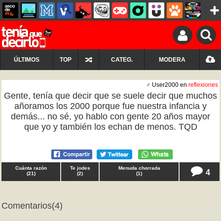
ÚLTIMOS
TOP
CATEG.
MODERA
♂ User2000 en
reflexiones
Gente, tenía que decir que se suele decir que muchos
añoramos los 2000 porque fue nuestra infancia y
demás... no sé, yo hablo con gente 20 años mayor
que yo y también los echan de menos. TQD
Cuánta razón
Te jodes
Menuda chorrada
4
(
21
)
(
2
)
(
1
)
Comentarios
(4)