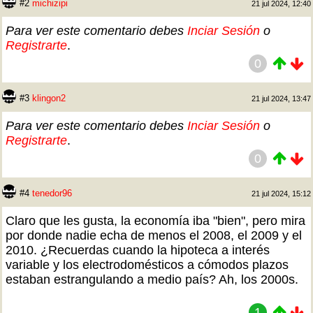
#2
michizipi
21 jul 2024, 12:40
Para ver este comentario debes
Inciar Sesión
o
Registrarte
.
0
#3
klingon2
21 jul 2024, 13:47
Para ver este comentario debes
Inciar Sesión
o
Registrarte
.
0
#4
tenedor96
21 jul 2024, 15:12
Claro que les gusta, la economía iba "bien", pero mira
por donde nadie echa de menos el 2008, el 2009 y el
2010. ¿Recuerdas cuando la hipoteca a interés
variable y los electrodomésticos a cómodos plazos
estaban estrangulando a medio país? Ah, los 2000s.
1