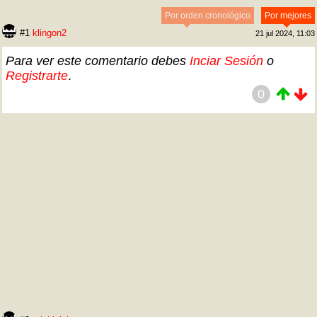
Por orden cronológico
Por mejores
#1
klingon2
21 jul 2024, 11:03
Para ver este comentario debes
Inciar Sesión
o
Registrarte
.
0