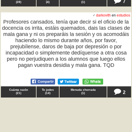
7
(
28
)
(
4
)
(
1
)
♂
darkovith
en
estudios
Profesores cansados, tenía que decir si el oficio de la
docencia os irrita, estáis quemados, dais las clases de
mala gana y ni os preparáis la sesión y os acomodáis
haciendo lo mismo durante años, por favor,
prejubílense, daros de baja por depresión o por
incapacidad o simplemente dedíquense a otra cosa
pero no perjudiquen a los alumnos que luego ellos
pagan vuestra desidia y mala gana. TQD
Cuánta razón
Te jodes
Menuda chorrada
2
(
21
)
(
14
)
(
1
)