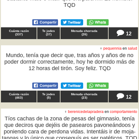
TQD
Cuánta razón
Te jodes
Menuda chorrada
12
(
337
)
(
37
)
(
26
)
♀
pequennia
en
salud
Mundo, tenía que decir que, tras años y años de no
poder dormir correctamente, hoy he dormido más de
12 horas del tirón. Soy feliz. TQD
Cuánta razón
Te jodes
Menuda chorrada
12
(
463
)
(
5
)
(
23
)
♀
berenicedelapradera
en
comportamiento
Tíos cachas de la zona de pesas del gimnasio, tenía
que deciros que dejéis de pasearos pavoneándoos y
poniendo cara de perdona vidas. Intentáis ir de moja-
tangas y lo único que conseguís es ser patéticos. TQD