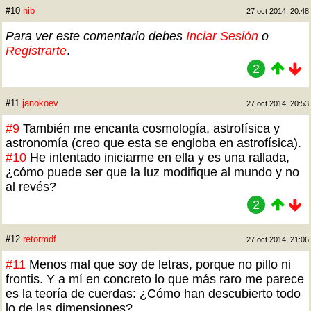
#10
nib
27 oct 2014, 20:48
Para ver este comentario debes
Inciar Sesión
o
Registrarte
.
2
#11
janokoev
27 oct 2014, 20:53
#9
También me encanta cosmología, astrofísica y
astronomía (creo que esta se engloba en astrofísica).
#10
He intentado iniciarme en ella y es una rallada,
¿cómo puede ser que la luz modifique al mundo y no
al revés?
2
#12
retormdf
27 oct 2014, 21:06
#11
Menos mal que soy de letras, porque no pillo ni
frontis. Y a mí en concreto lo que más raro me parece
es la teoría de cuerdas: ¿Cómo han descubierto todo
lo de las dimensiones?