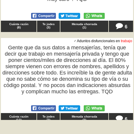
Cuánta razón
Te jodes
Menuda chorrada
6
(
8
)
(
3
)
(
1
)
♂ Aduntos disfuncionales en
trabajo
Gente que da sus datos a mensajerías, tenía que
decir que trabajo en mensajería privada y tengo que
poner cientos/miles de direcciones al día. El 80%
siempre vienen con errores de nombres, apellidos y
direcciones sobre todo. Es increíble la de gente adulta
que no sabe cómo se denomina su tipo de vía o su
código postal. Y no pocos dan indicaciones absurdas
y complican mucho las entregas. TQD
Cuánta razón
Te jodes
Menuda chorrada
6
(
13
)
(
2
)
(
2
)
♂ Storybrooke en
reflexiones