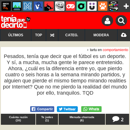
ÚLTIMOS
TOP
CATEG.
MODERA
♀ tartu en
comportamiento
Pesados, tenía que decir que el fútbol es un deporte.
Y sí, a mucha, mucha gente le parece entretenido.
Ahora, ¿cuál es la diferencia entre yo, que pierdo
cuatro o seis horas a la semana mirando partidos, y
alguien que pierde el mismo tiempo mirando realities
por Internet? Que no me pierdo la realidad del mundo
por ello, tranquilos. TQD
Cuánta razón
Te jodes
Menuda chorrada
2
(
16
)
(
1
)
(
6
)