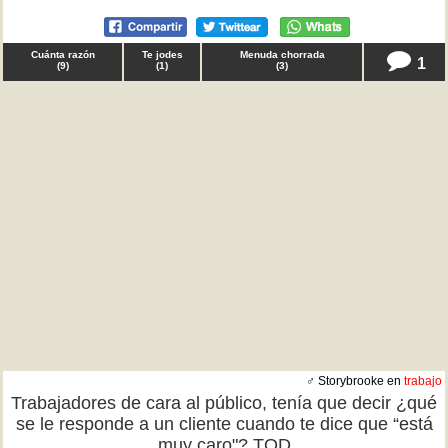
Cuánta razón
Te jodes
Menuda chorrada
1
(
9
)
(
1
)
(
3
)
♂ Storybrooke en
trabajo
Trabajadores de cara al público, tenía que decir ¿qué
se le responde a un cliente cuando te dice que “está
muy caro"? TQD