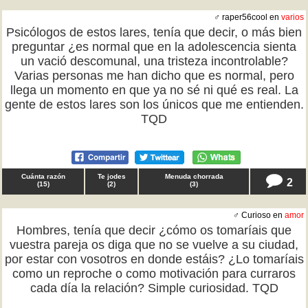
♂ raper56cool en
varios
Psicólogos de estos lares, tenía que decir, o más bien
preguntar ¿es normal que en la adolescencia sienta
un vació descomunal, una tristeza incontrolable?
Varias personas me han dicho que es normal, pero
llega un momento en que ya no sé ni qué es real. La
gente de estos lares son los únicos que me entienden.
TQD
Cuánta razón
Te jodes
Menuda chorrada
2
(
15
)
(
2
)
(
3
)
♂ Curioso en
amor
Hombres, tenía que decir ¿cómo os tomaríais que
vuestra pareja os diga que no se vuelve a su ciudad,
por estar con vosotros en donde estáis? ¿Lo tomaríais
como un reproche o como motivación para curraros
cada día la relación? Simple curiosidad. TQD