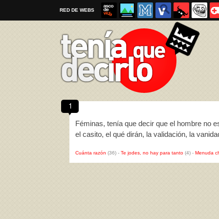
RED DE WEBS
1
Por favor, respeta las
reglas al enviar un TQD
Féminas, tenía que decir que el hombre no e
el casito, el qué dirán, la validación, la vani
Cuánta razón
(36)
-
Te jodes, no hay para tanto
(4)
-
Menuda c