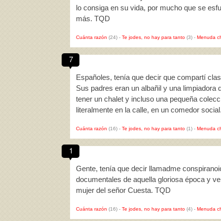
lo consiga en su vida, por mucho que se esfu
más. TQD
Cuánta razón
(24)
-
Te jodes, no hay para tanto
(3)
-
Menuda c
7
Españoles, tenía que decir que compartí clase
Sus padres eran un albañil y una limpiadora q
tener un chalet y incluso una pequeña colecc
literalmente en la calle, en un comedor socia
Cuánta razón
(16)
-
Te jodes, no hay para tanto
(1)
-
Menuda c
1
Gente, tenía que decir llamadme conspiranoic
documentales de aquella gloriosa época y ver
mujer del señor Cuesta. TQD
Cuánta razón
(16)
-
Te jodes, no hay para tanto
(4)
-
Menuda c