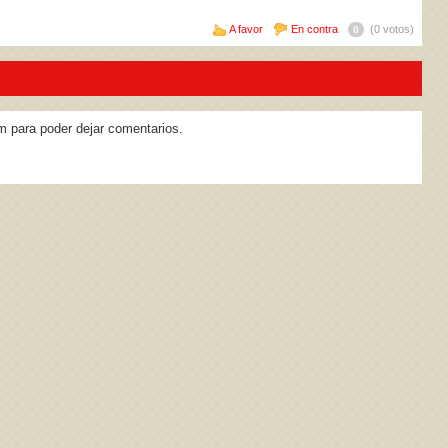
A favor
En contra
(0 votos)
0
m para poder dejar comentarios.