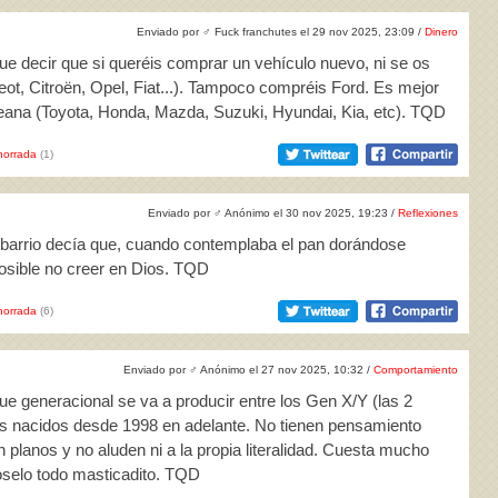
Enviado por
♂
Fuck franchutes el 29 nov 2025, 23:09 /
Dinero
ue decir que si queréis comprar un vehículo nuevo, ni se os
geot, Citroën, Opel, Fiat...). Tampoco compréis Ford. Es mejor
eana (Toyota, Honda, Mazda, Suzuki, Hyundai, Kia, etc). TQD
horrada
(1)
Enviado por
♂
Anónimo el 30 nov 2025, 19:23 /
Reflexiones
i barrio decía que, cuando contemplaba el pan dorándose
posible no creer en Dios. TQD
horrada
(6)
Enviado por
♂
Anónimo el 27 nov 2025, 10:32 /
Comportamiento
ue generacional se va a producir entre los Gen X/Y (las 2
os nacidos desde 1998 en adelante. No tienen pensamiento
n planos y no aluden ni a la propia literalidad. Cuesta mucho
oselo todo masticadito. TQD