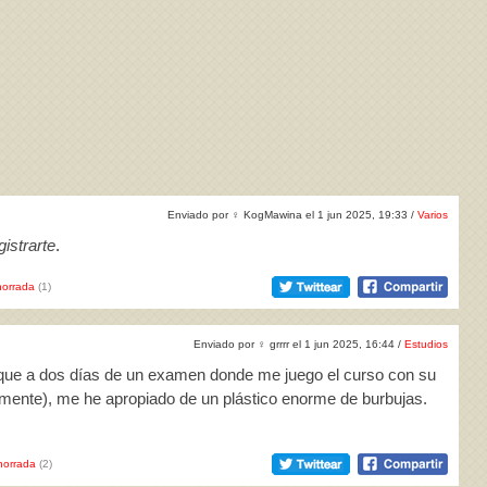
Enviado por
♀
KogMawina el 1 jun 2025, 19:33 /
Varios
istrarte
.
orrada
(1)
Enviado por
♀
grrrr el 1 jun 2025, 16:44 /
Estudios
 que a dos días de un examen donde me juego el curso con su
tamente), me he apropiado de un plástico enorme de burbujas.
horrada
(2)