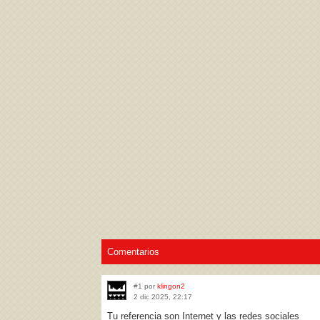
Acepto los
Términos de uso
,
Política de pr
Comentarios
#1 por
klingon2
2 dic 2025, 22:17
Tu referencia son Internet y las redes sociales