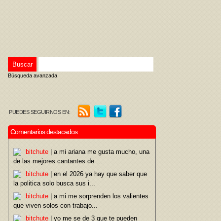
Búsqueda avanzada
PUEDES SEGUIRNOS EN:
Comentarios destacados
bitchute
| a mi ariana me gusta mucho, una
de las mejores cantantes de ...
bitchute
| en el 2026 ya hay que saber que
la politica solo busca sus i...
bitchute
| a mi me sorprenden los valientes
que viven solos con trabajo...
bitchute
| yo me se de 3 que te pueden