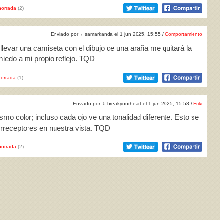
horrada
(2)
Enviado por
♀
samarkanda el 1 jun 2025, 15:55 /
Comportamiento
levar una camiseta con el dibujo de una araña me quitará la
iedo a mi propio reflejo. TQD
orrada
(1)
Enviado por
♀
breakyourheart el 1 jun 2025, 15:58 /
Friki
smo color; incluso cada ojo ve una tonalidad diferente. Esto se
rreceptores en nuestra vista. TQD
horrada
(2)