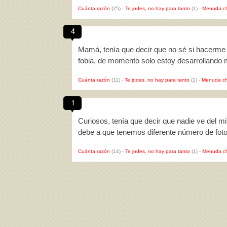
Cuánta razón
(25)
-
Te jodes, no hay para tanto
(1)
-
Menuda c
4
Mamá, tenía que decir que no sé si hacerme l
fobia, de momento solo estoy desarrollando m
Cuánta razón
(11)
-
Te jodes, no hay para tanto
(1)
-
Menuda ch
1
Curiosos, tenía que decir que nadie ve del mi
debe a que tenemos diferente número de foto
Cuánta razón
(14)
-
Te jodes, no hay para tanto
(1)
-
Menuda c