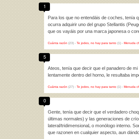
1
Para los que no entendáis de coches, tenía q
ocurra adquirir uno del grupo Stellantis (Peu
que os vayáis por una marca japonesa o cor
Cuánta razón
(23)
-
Te jodes, no hay para tanto
(1)
-
Menuda c
5
Ateos, tenía que decir que el panadero de m
lentamente dentro del horno, le resultaba im
Cuánta razón
(27)
-
Te jodes, no hay para tanto
(1)
-
Menuda c
0
Gente, tenía que decir que el verdadero choq
últimas normales) y las generaciones de crí
lateral/tridimensionaL o monólogo interno. So
que razonen en cualquier aspecto, aun dánd