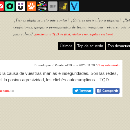
¿Tienes algún secreto que contar? ¿Quieres decir algo a alguien? ¿Refl
confesiones, quejas o pensamientos de forma ingeniosa y observa qué o
más calma?
¡Envíanos tu TQD, es fácil, rápido y no requiere registro!
Últimos
Top de acuerdo
Top desacue
Enviado por
♂
Pointer el 29 nov 2025, 11:29 /
Comportamiento
s la causa de vuestras manías e inseguridades. Son las redes,
dad, la pasivo-agresividad, los clichés autocumplidos... TQD
horrada
(4)
TQD