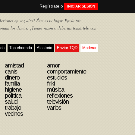
Regístrate
o
INICIAR SESIÓN
exiones en voz alta? Éste es tu lugar. Envía tus
pinan los demás. ¿Tienes razón o deberías tomártelo con
rdo
Top chorrada
Aleatorio
Enviar TQD
Moderar
amistad
amor
canis
comportamiento
dinero
estudios
familia
friki
higiene
música
política
reflexiones
salud
televisión
trabajo
varios
vecinos