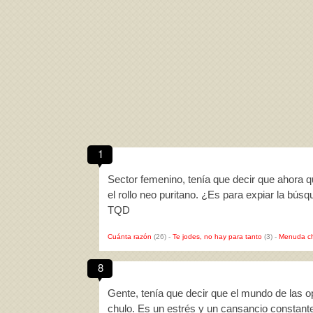
1
Sector femenino, tenía que decir que ahora q
el rollo neo puritano. ¿Es para expiar la bús
TQD
Cuánta razón
(26)
-
Te jodes, no hay para tanto
(3)
-
Menuda c
8
Gente, tenía que decir que el mundo de las 
chulo. Es un estrés y un cansancio constan