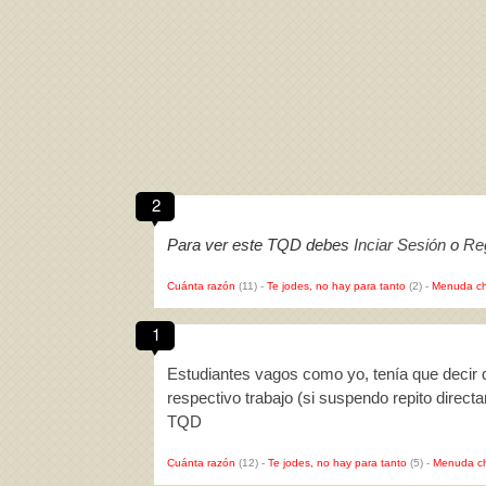
2
Para ver este TQD debes
Inciar Sesión
o
Reg
Cuánta razón
(11)
-
Te jodes, no hay para tanto
(2)
-
Menuda ch
1
Estudiantes vagos como yo, tenía que decir
respectivo trabajo (si suspendo repito direc
TQD
Cuánta razón
(12)
-
Te jodes, no hay para tanto
(5)
-
Menuda c