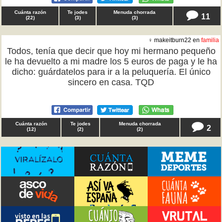
Cuánta razón
Te jodes
Menuda chorrada
11
(
22
)
(
3
)
(
3
)
♀ makeitburn22 en
familia
Todos, tenía que decir que hoy mi hermano pequeño
le ha devuelto a mi madre los 5 euros de paga y le ha
dicho: guárdatelos para ir a la peluquería. El único
sincero en casa. TQD
Cuánta razón
Te jodes
Menuda chorrada
2
(
12
)
(
2
)
(
2
)