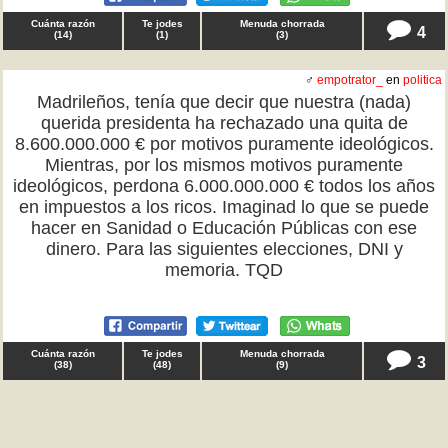
Cuánta razón
Te jodes
Menuda chorrada
4
(
14
)
(
1
)
(
3
)
♂
empotrator_
en
politica
Madrileños, tenía que decir que nuestra (nada)
querida presidenta ha rechazado una quita de
8.600.000.000 € por motivos puramente ideológicos.
Mientras, por los mismos motivos puramente
ideológicos, perdona 6.000.000.000 € todos los años
en impuestos a los ricos. Imaginad lo que se puede
hacer en Sanidad o Educación Públicas con ese
dinero. Para las siguientes elecciones, DNI y
memoria. TQD
Cuánta razón
Te jodes
Menuda chorrada
3
(
38
)
(
48
)
(
9
)