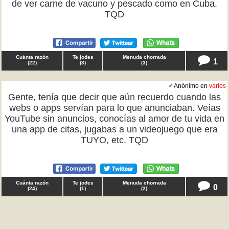
de ver carne de vacuno y pescado como en Cuba.
TQD
Cuánta razón
Te jodes
Menuda chorrada
1
(
22
)
(
3
)
(
3
)
♂ Anónimo en
varios
Gente, tenía que decir que aún recuerdo cuando las
webs o apps servían para lo que anunciaban. Veías
YouTube sin anuncios, conocías al amor de tu vida en
una app de citas, jugabas a un videojuego que era
TUYO, etc. TQD
Cuánta razón
Te jodes
Menuda chorrada
0
(
24
)
(
1
)
(
2
)