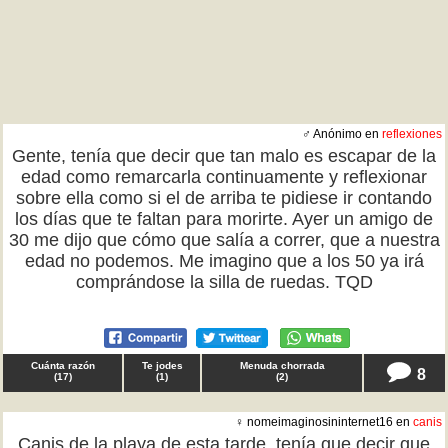
♂ Anónimo en
reflexiones
Gente, tenía que decir que tan malo es escapar de la
edad como remarcarla continuamente y reflexionar
sobre ella como si el de arriba te pidiese ir contando
los días que te faltan para morirte. Ayer un amigo de
30 me dijo que cómo que salía a correr, que a nuestra
edad no podemos. Me imagino que a los 50 ya irá
comprándose la silla de ruedas. TQD
Cuánta razón
Te jodes
Menuda chorrada
8
(
17
)
(
1
)
(
2
)
♀ nomeimaginosininternet16 en
canis
Canis de la playa de esta tarde, tenía que decir que