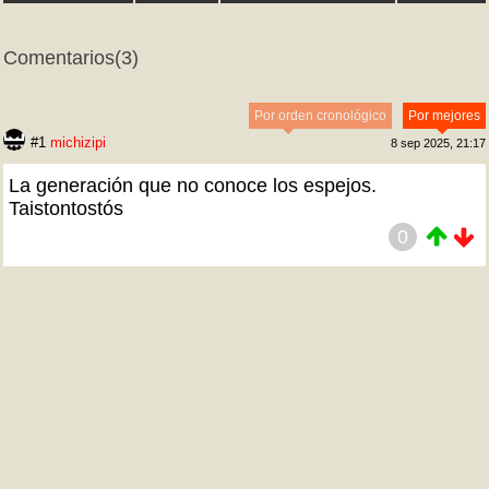
Comentarios
(3)
Por orden cronológico
Por mejores
#1
michizipi
8 sep 2025, 21:17
La generación que no conoce los espejos.
Taistontostós
0