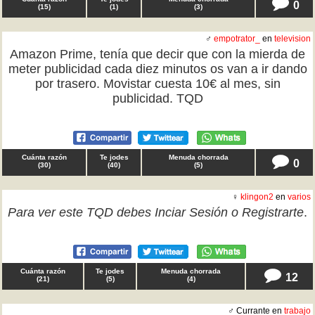
0
(
15
)
(
1
)
(
3
)
♂
empotrator_
en
television
Amazon Prime, tenía que decir que con la mierda de
meter publicidad cada diez minutos os van a ir dando
por trasero. Movistar cuesta 10€ al mes, sin
publicidad. TQD
Cuánta razón
Te jodes
Menuda chorrada
0
(
30
)
(
40
)
(
5
)
♀
klingon2
en
varios
Para ver este TQD debes
Inciar Sesión
o
Registrarte
.
Cuánta razón
Te jodes
Menuda chorrada
12
(
21
)
(
5
)
(
4
)
♂ Currante en
trabajo