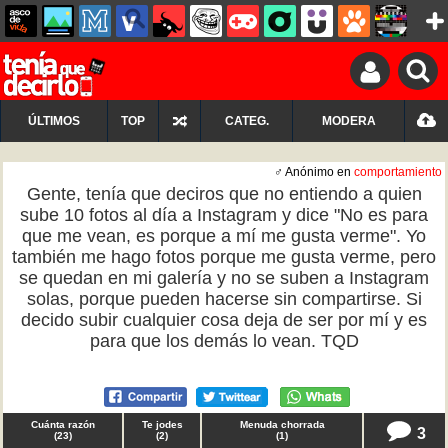
ÚLTIMOS
TOP
CATEG.
MODERA
♂ Anónimo en
comportamiento
Gente, tenía que deciros que no entiendo a quien
sube 10 fotos al día a Instagram y dice "No es para
que me vean, es porque a mí me gusta verme". Yo
también me hago fotos porque me gusta verme, pero
se quedan en mi galería y no se suben a Instagram
solas, porque pueden hacerse sin compartirse. Si
decido subir cualquier cosa deja de ser por mí y es
para que los demás lo vean. TQD
Cuánta razón
Te jodes
Menuda chorrada
3
(
23
)
(
2
)
(
1
)