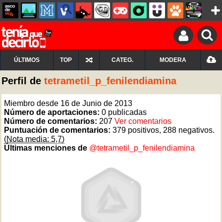
ÚLTIMOS
TOP
CATEG.
MODERA
Perfil de
tetrametil_p_fenilendiamina
Miembro desde 16 de Junio de 2013
Número de aportaciones:
0 publicadas
Número de comentarios:
207
Ver comentarios
Puntuación de comentarios:
379 positivos, 288 negativos.
(Nota media: 5,7)
Últimas menciones de
@tetrametil_p_fenilendiamina