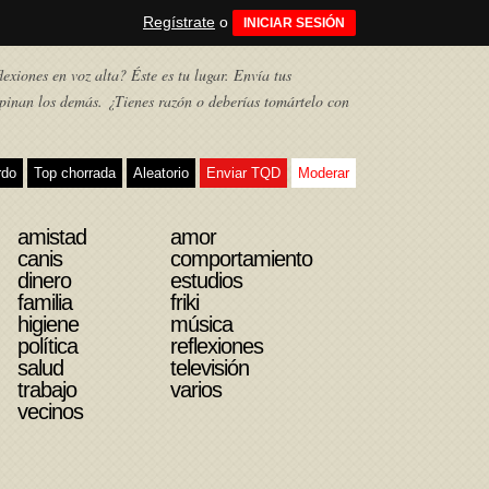
Regístrate
o
INICIAR SESIÓN
exiones en voz alta? Éste es tu lugar. Envía tus
pinan los demás. ¿Tienes razón o deberías tomártelo con
rdo
Top chorrada
Aleatorio
Enviar TQD
Moderar
amistad
amor
canis
comportamiento
dinero
estudios
familia
friki
higiene
música
política
reflexiones
salud
televisión
trabajo
varios
vecinos