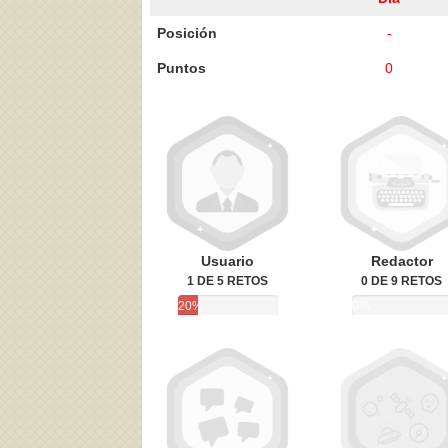
Posición
-
Puntos
0
Acepto los
Términos de uso
,
Política de pr
Usuario
Redactor
1 DE 5 RETOS
0 DE 9 RETOS
20%
0%