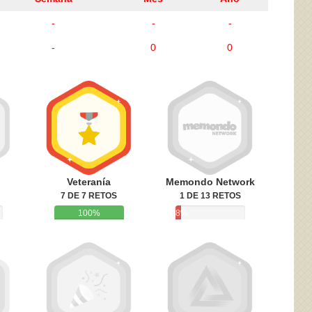
-
-
-
-
0
0
ivacidad
y la
Política de cookies
Veteranía
Memondo Network
7 DE 7 RETOS
1 DE 13 RETOS
100%
8%