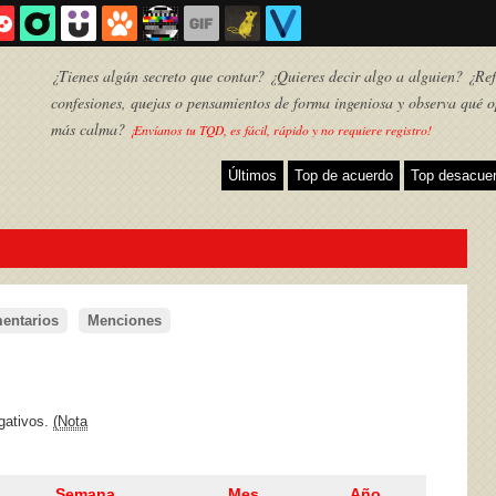
¿Tienes algún secreto que contar? ¿Quieres decir algo a alguien? ¿Refl
confesiones, quejas o pensamientos de forma ingeniosa y observa qué o
más calma?
¡Envíanos tu TQD, es fácil, rápido y no requiere registro!
Últimos
Top de acuerdo
Top desacue
entarios
Menciones
TQD
egativos.
(Nota
Semana
Mes
Año