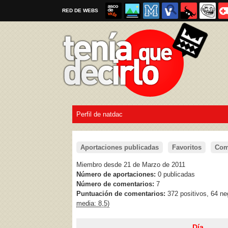
RED DE WEBS
Perfil de natdac
Por favor, respeta las
reglas al enviar un TQD
Aportaciones publicadas
Favoritos
Com
Miembro desde 21 de Marzo de 2011
Número de aportaciones:
0 publicadas
Número de comentarios:
7
Puntuación de comentarios:
372 positivos, 64 n
media: 8,5)
Día