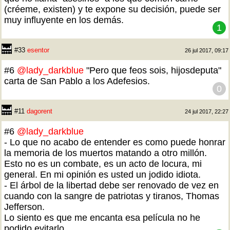
(créeme, existen) y te expone su decisión, puede ser
muy influyente en los demás.
1
#33
esentor
26 jul 2017, 09:17
#6
@lady_darkblue
"Pero que feos sois, hijosdeputa"
carta de San Pablo a los Adefesios.
0
#11
dagorent
24 jul 2017, 22:27
#6
@lady_darkblue
- Lo que no acabo de entender es como puede honrar
la memoria de los muertos matando a otro millón.
Esto no es un combate, es un acto de locura, mi
general. En mi opinión es usted un jodido idiota.
- El árbol de la libertad debe ser renovado de vez en
cuando con la sangre de patriotas y tiranos, Thomas
Jefferson.
Lo siento es que me encanta esa película no he
podido evitarlo...