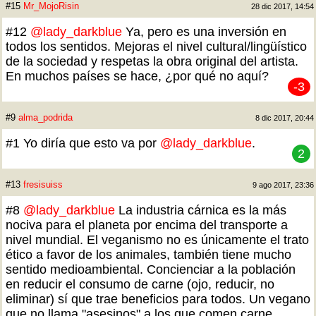
#15
Mr_MojoRisin
28 dic 2017, 14:54
#12
@lady_darkblue
Ya, pero es una inversión en
todos los sentidos. Mejoras el nivel cultural/lingüístico
de la sociedad y respetas la obra original del artista.
En muchos países se hace, ¿por qué no aquí?
-3
#9
alma_podrida
8 dic 2017, 20:44
#1 Yo diría que esto va por
@lady_darkblue
.
2
#13
fresisuiss
9 ago 2017, 23:36
#8
@lady_darkblue
La industria cárnica es la más
nociva para el planeta por encima del transporte a
nivel mundial. El veganismo no es únicamente el trato
ético a favor de los animales, también tiene mucho
sentido medioambiental. Concienciar a la población
en reducir el consumo de carne (ojo, reducir, no
eliminar) sí que trae beneficios para todos. Un vegano
que no llama "asesinos" a los que comen carne