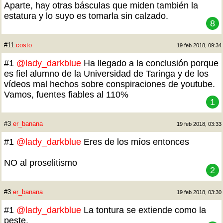
Aparte, hay otras básculas que miden también la
estatura y lo suyo es tomarla sin calzado.
8
#11
costo
19 feb 2018, 09:34
#1
@lady_darkblue
Ha llegado a la conclusión porque
es fiel alumno de la Universidad de Taringa y de los
vídeos mal hechos sobre conspiraciones de youtube.
Vamos, fuentes fiables al 110%
1
#3
er_banana
19 feb 2018, 03:33
#1
@lady_darkblue
Eres de los míos entonces
NO al proselitismo
2
#3
er_banana
19 feb 2018, 03:30
#1
@lady_darkblue
La tontura se extiende como la
peste.