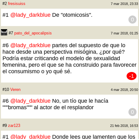
#2
fresisuiss
7 mar 2018, 23:33
#1
@lady_darkblue
De "otomicosis".
0
#7
pato_del_apocalipsis
7 mar 2018, 01:25
#6
@lady_darkblue
partes del supuesto de que lo
hace desde una perspectiva misógina, ¿por qué?
Podría estar criticando el modelo de sexualidad
femenina, pero el que se ha construido para favorecer
el consumismo o yo qué sé.
-1
#10
Veren
4 mar 2018, 20:50
#6
@lady_darkblue
No, un tío que le hacía
"""bromas""" al actor de el resplandor
0
#9
zar123
21 feb 2018, 16:53
#1
@lady_darkblue
Donde lees que lamenten que los