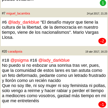
1
#7
miguel_lacambra
24 jul 2017, 21:25
#6
@lady_darkblue
''El desafío mayor que tiene la
cultura de la libertad, de la democracia en nuestro
tiempo, viene de los nacionalismos''. Mario Vargas
Llosa.
-2
#20
caradipoia
19 abr 2017, 16:23
#18
@psigma
#16
@lady_darkblue
No puedo si no esbozar una sonrisa tras ver, pues,
que la comunidad de estos lares es tan astuta como
un feto deformado, pedante como un letrado frustrado
y llorón como un recién nacido
Que no soy Ille, ni soy mujer ni soy feminista ni pollas,
solo vengo a reirme y hacer rabiar y perder el tiempo
a mediocres como vosotros, gastad más tiempo en mi
que me entretenéis
-1