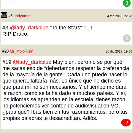
3
#5
sariyamari
4 feb 2018, 22:28
#3
@lady_darkblue
"To the Stars" T_T
RIP Draco.
0
#20
Mr_MojoRisin
28 dic 2017, 19:08
#19
@lady_darkblue
Muy bien, pero no sé por qué
me sacas eso de "deberíamos respetar la preferencia
de la mayoría de la gente". Cada uno puede hacer lo
que quiera, faltaría más. Lo único que he dicho es
que para mí no son necesarios. Y el tiempo me dará
la razón, como se la ha dado a muchos países. Y sí,
los idiomas se aprenden en la escuela, tienes razón,
no potenciemos ver contenido audiovisual en VO,
¿para qué? Ibas bien en tus razonamientos, pero tus
propias palabras te desacreditan. Adiós.
-2