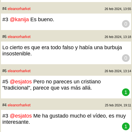
#4
eleanorharket
26 feb 2024, 13:55
#3
@kanija
Es bueno.
0
#6
eleanorharket
26 feb 2024, 13:18
Lo cierto es que era todo falso y había una burbuja
insostenible.
0
#6
eleanorharket
26 feb 2024, 13:14
#5
@esjatos
Pero no pareces un cristiano
"tradicional", parece que vas más allá.
1
#4
eleanorharket
25 feb 2024, 19:11
#3
@esjatos
Me ha gustado mucho el vídeo, es muy
interesante.
1