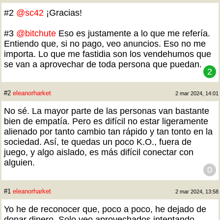
#2
@sc42
¡Gracias!
#3
@bitchute
Eso es justamente a lo que me refería.
Entiendo que, si no pago, veo anuncios. Eso no me
importa. Lo que me fastidia son los vendehumos que
se van a aprovechar de toda persona que puedan.
2
#2
eleanorharket
2 mar 2024, 14:01
No sé. La mayor parte de las personas van bastante
bien de empatía. Pero es difícil no estar ligeramente
alienado por tanto cambio tan rápido y tan tonto en la
sociedad. Así, te quedas un poco K.O., fuera de
juego, y algo aislado, es más difícil conectar con
alguien.
0
#1
eleanorharket
2 mar 2024, 13:58
Yo he de reconocer que, poco a poco, he dejado de
donar dinero. Solo veo aprovechados intentando