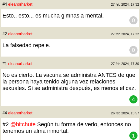
#4
eleanorharket
27 feb 2024, 17:32
Esto.. esto... es mucha gimnasia mental.
0
#2
eleanorharket
27 feb 2024, 17:32
La falsedad repele.
0
#1
eleanorharket
27 feb 2024, 17:30
No es cierto. La vacuna se administra ANTES de que
la persona haya tenido alguna vez relaciones
sexuales. Si se administra después, es menos eficaz.
4
#4
eleanorharket
26 feb 2024, 13:57
#2
@bitchute
Según tu forma de verlo, entonces no
tenemos un alma inmortal.
1