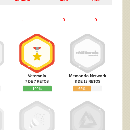
-
-
-
-
0
0
ivacidad
y la
Política de cookies
Veteranía
Memondo Network
7 DE 7 RETOS
8 DE 13 RETOS
100%
62%