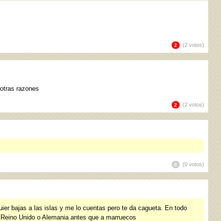
(2 votos)
2
 otras razones
(2 votos)
2
(0 votos)
0
ier bajas a las islas y me lo cuentas pero te da cagueta. En todo
 Reino Unido o Alemania antes que a marruecos