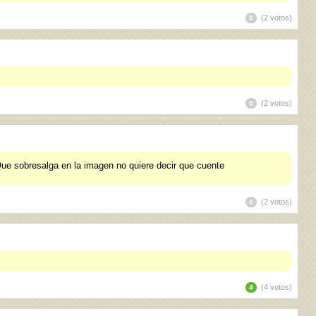
(2 votos)
0
(2 votos)
0
Que sobresalga en la imagen no quiere decir que cuente
(2 votos)
0
(4 votos)
4