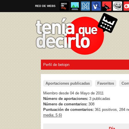
RED DE WEBS
Perfil de betopn
Por favor, respeta las
reglas al enviar un TQD
Aportaciones publicadas
Favoritos
Com
Miembro desde 04 de Mayo de 2011
Número de aportaciones:
3 publicadas
Número de comentarios:
308
Puntuación de comentarios:
361 positivos, 284 
media: 5,6)
Día