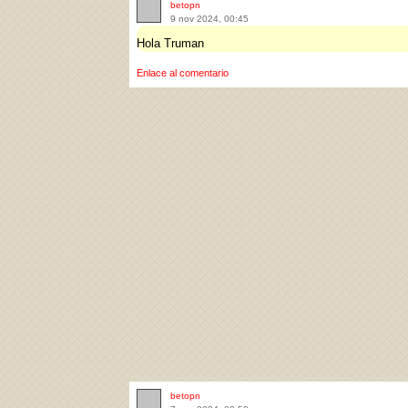
betopn
9 nov 2024, 00:45
Hola Truman
Enlace al comentario
betopn