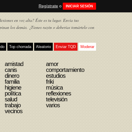
Regístrate
o
INICIAR SESIÓN
exiones en voz alta? Éste es tu lugar. Envía tus
pinan los demás. ¿Tienes razón o deberías tomártelo con
rdo
Top chorrada
Aleatorio
Enviar TQD
Moderar
amistad
amor
canis
comportamiento
dinero
estudios
familia
friki
higiene
música
política
reflexiones
salud
televisión
trabajo
varios
vecinos