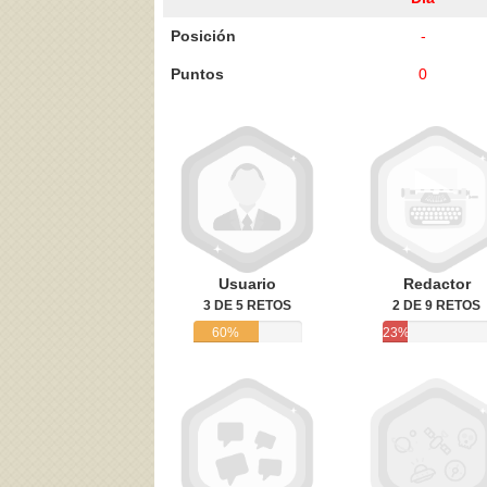
Posición
-
Puntos
0
Acepto los
Términos de uso
,
Política de pr
Usuario
Redactor
3 DE 5 RETOS
2 DE 9 RETOS
60%
23%