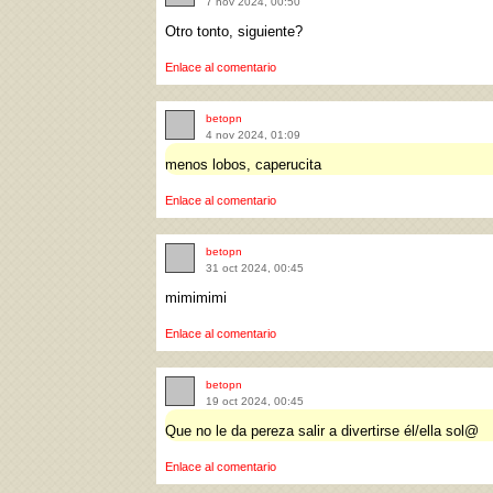
7 nov 2024, 00:50
Otro tonto, siguiente?
Enlace al comentario
betopn
4 nov 2024, 01:09
menos lobos, caperucita
Enlace al comentario
betopn
31 oct 2024, 00:45
mimimimi
Enlace al comentario
betopn
19 oct 2024, 00:45
Que no le da pereza salir a divertirse él/ella sol@
Enlace al comentario