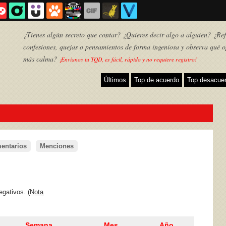
¿Tienes algún secreto que contar? ¿Quieres decir algo a alguien? ¿Refl
confesiones, quejas o pensamientos de forma ingeniosa y observa qué o
más calma?
¡Envíanos tu TQD, es fácil, rápido y no requiere registro!
Últimos
Top de acuerdo
Top desacue
entarios
Menciones
TQD
negativos.
(Nota
Semana
Mes
Año