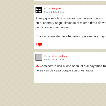
#5 por
klingon2
9 sep 2025, 08:34
A very que muchos no se van por pereza quiero irm
en el centro y seguir llevando el mismo ritmo de vi
domicilio con frecuencia…
Cuando te vas de casa te tienes que ajustar y hay g
1
#6 por
alma_podrida
9 sep 2025, 12:46
#5
Consideraré una buena señal el que hayamos ta
no se van de casa porque son unos vagos.