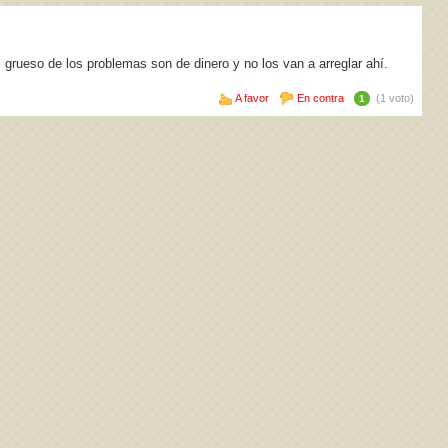
l grueso de los problemas son de dinero y no los van a arreglar ahí.
A favor
En contra
(1 voto)
1