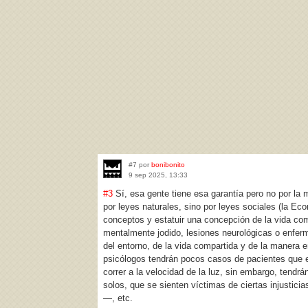
#7 por
bonibonito
9 sep 2025, 13:33
#3
Sí, esa gente tiene esa garantía pero no por la 
por leyes naturales, sino por leyes sociales (la Ec
conceptos y estatuir una concepción de la vida com
mentalmente jodido, lesiones neurológicas o enferm
del entorno, de la vida compartida y de la manera 
psicólogos tendrán pocos casos de pacientes que e
correr a la velocidad de la luz, sin embargo, tend
solos, que se sienten víctimas de ciertas injustici
—, etc.