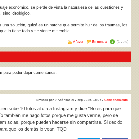
nguaje económico, se pierde de vista la naturaleza de las cuestiones y
 sino ideológico.
es una solución, quizá es un parche que permite huir de los traumas, los
ue lo tiene todo y se siente miserable...
A favor
En contra
(1 voto)
1
m para poder dejar comentarios.
Enviado por
♂
Anónimo el 7 sep 2025, 18:26 /
Comportamiento
uien sube 10 fotos al día a Instagram y dice "No es para que
Yo también me hago fotos porque me gusta verme, pero se
ram solas, porque pueden hacerse sin compartirse. Si decido
s para que los demás lo vean. TQD