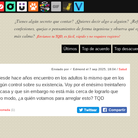
¿Tienes algún secreto que contar? ¿Quieres decir algo a alguien? ¿Refl
confesiones, quejas o pensamientos de forma ingeniosa y observa qué o
más calma?
¡Envíanos tu TQD, es fácil, rápido y no requiere registro!
Últimos
Top de acuerdo
Top desacue
Enviado por
♂
Edmond el 7 sep 2025, 18:04 /
Salud
desde hace años encuentro en los adultos lo mismo que en los
ún control sobre su existencia. Voy por el enésimo treintañero
casa y que sin embargo no está más cerca de lograrlo que
tro modo, ¿a quién votamos para arreglar esto? TQD
TQD
horrada
(1)