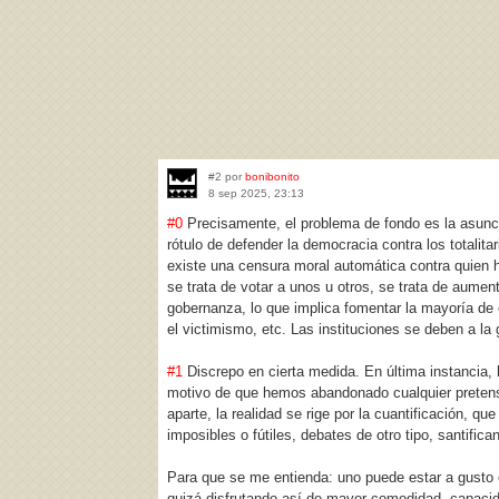
#2 por
bonibonito
8 sep 2025, 23:13
#0
Precisamente, el problema de fondo es la asunci
rótulo de defender la democracia contra los totali
existe una censura moral automática contra quien h
se trata de votar a unos u otros, se trata de aumen
gobernanza, lo que implica fomentar la mayoría de e
el victimismo, etc. Las instituciones se deben a la 
#1
Discrepo en cierta medida. En última instancia,
motivo de que hemos abandonado cualquier pretensión
aparte, la realidad se rige por la cuantificación,
imposibles o fútiles, debates de otro tipo, santifica
Para que se me entienda: uno puede estar a gusto e
quizá disfrutando así de mayor comodidad, capaci