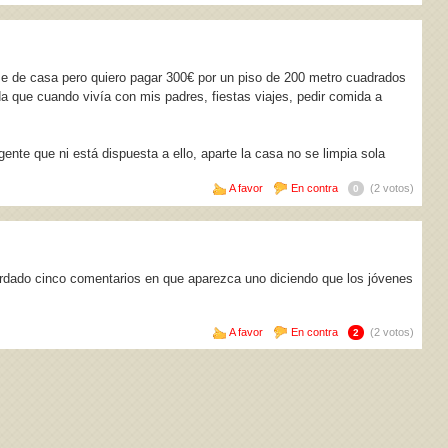
e de casa pero quiero pagar 300€ por un piso de 200 metro cuadrados
da que cuando vivía con mis padres, fiestas viajes, pedir comida a
ente que ni está dispuesta a ello, aparte la casa no se limpia sola
A favor
En contra
(2 votos)
0
rdado cinco comentarios en que aparezca uno diciendo que los jóvenes
A favor
En contra
(2 votos)
2