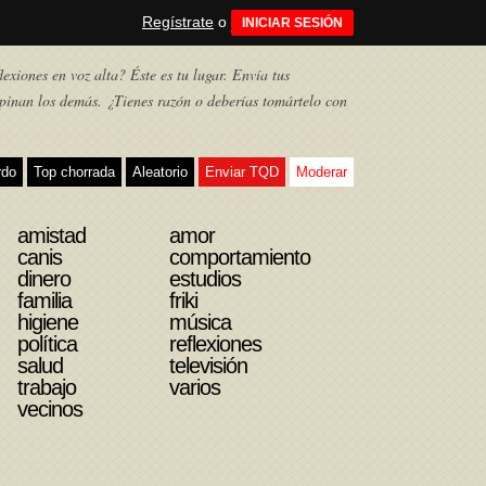
Regístrate
o
INICIAR SESIÓN
exiones en voz alta? Éste es tu lugar. Envía tus
pinan los demás. ¿Tienes razón o deberías tomártelo con
rdo
Top chorrada
Aleatorio
Enviar TQD
Moderar
amistad
amor
canis
comportamiento
dinero
estudios
familia
friki
higiene
música
política
reflexiones
salud
televisión
trabajo
varios
vecinos