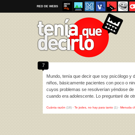
RED DE WEBS
7
Por favor, respeta las
reglas al enviar un TQD
Mundo, tenía que decir que soy psicólogo y 
niños, básicamente pacientes con poco o ning
cuyos problemas se resolverían yéndose de 
cuando era adolescente. Lo preguntaré de o
Cuánta razón
(18)
-
Te jodes, no hay para tanto
(1)
-
Menuda c