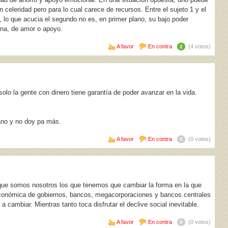
con celeridad pero para lo cual carece de recursos. Entre el sujeto 1 y el
s, lo que acucia el segundo no es, en primer plano, su bajo poder
ana, de amor o apoyo.
A favor
En contra
(4 votos)
2
lo la gente con dinero tiene garantía de poder avanzar en la vida.
ano y no doy pa más.
A favor
En contra
(0 votos)
0
ue somos nosotros los que tenemos que cambiar la forma en la que
 económica de gobiernos, bancos, megacorporaciones y bancos centrales
a cambiar. Mientras tanto toca disfrutar el declive social inevitable.
A favor
En contra
(0 votos)
0