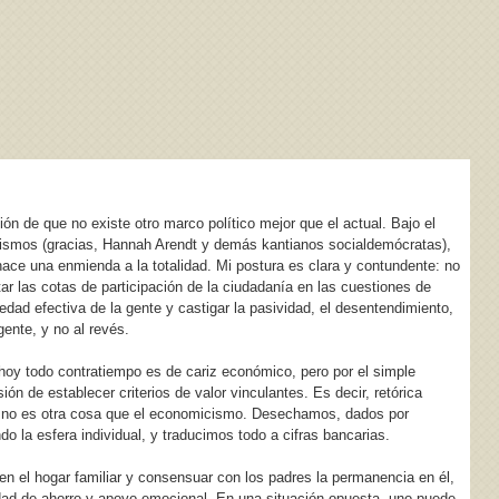
ón de que no existe otro marco político mejor que el actual. Bajo el
tarismos (gracias, Hannah Arendt y demás kantianos socialdemócratas),
ace una enmienda a la totalidad. Mi postura es clara y contundente: no
tar las cotas de participación de la ciudadanía en las cuestiones de
dad efectiva de la gente y castigar la pasividad, el desentendimiento,
gente, y no al revés.
 hoy todo contratiempo es de cariz económico, pero por el simple
 de establecer criterios de valor vinculantes. Es decir, retórica
 que no es otra cosa que el economicismo. Desechamos, dados por
ndo la esfera individual, y traducimos todo a cifras bancarias.
n el hogar familiar y consensuar con los padres la permanencia en él,
dad de ahorro y apoyo emocional. En una situación opuesta, uno puede