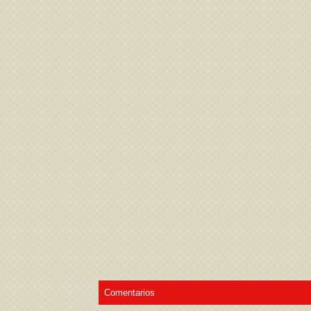
Acepto los
Términos de uso
,
Política de pr
Comentarios