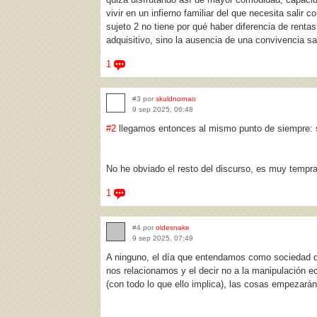
vivir en un infierno familiar del que necesita salir 
sujeto 2 no tiene por qué haber diferencia de renta
adquisitivo, sino la ausencia de una convivencia s
1
#3 por
skuldnornao
9 sep 2025, 06:48
#2
llegamos entonces al mismo punto de siempre: so
No he obviado el resto del discurso, es muy tempr
1
#4 por
oldesnake
9 sep 2025, 07:49
A ninguno, el día que entendamos como sociedad q
nos relacionamos y el decir no a la manipulación
(con todo lo que ello implica), las cosas empezarán 